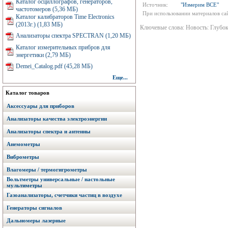
Каталог осциллографов, генераторов,
Источник:
"Измерим ВСЕ"
частотомеров (5,36 МБ)
При использовании материалов сай
Каталог калибраторов Time Electronics
(2013г.) (1,83 МБ)
Ключевые слова: Новость: Глубо
Анализаторы спектра SPECTRAN (1,20 МБ)
Каталог измерительных прибров для
энергетики (2,79 МБ)
Demei_Catalog.pdf (45,28 МБ)
Еще...
Каталог товаров
Аксессуары для приборов
Анализаторы качества электроэнергии
Анализаторы спектра и антенны
Анемометры
Виброметры
Влагомеры / термогигрометры
Вольтметры универсальные / настольные
мультиметры
Газоанализаторы, счетчики частиц в воздухе
Генераторы сигналов
Дальномеры лазерные