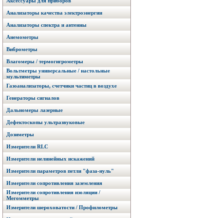
Аксессуары для приборов
Анализаторы качества электроэнергии
Анализаторы спектра и антенны
Анемометры
Виброметры
Влагомеры / термогигрометры
Вольтметры универсальные / настольные
мультиметры
Газоанализаторы, счетчики частиц в воздухе
Генераторы сигналов
Дальномеры лазерные
Дефектоскопы ультразвуковые
Дозиметры
Измерители RLC
Измерители нелинейных искажений
Измерители параметров петли "фаза-нуль"
Измерители сопротивления заземления
Измерители сопротивления изоляции /
Мегомметры
Измерители шероховатости / Профилометры