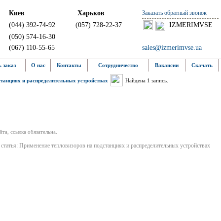
Киев
Харьков
Заказать обратный звонок
(044) 392-74-92
(057) 728-22-37
IZMERIMVSE
(050) 574-16-30
(067) 110-55-65
sales@izmerimvse.ua
 заказ
О нас
Контакты
Сотрудничество
Вакансии
Скачать
станциях и распределительных устройствах
Найдена 1 запись.
та, ссылка обязательна.
статья: Применение тепловизоров на подстанциях и распределительных устройствах