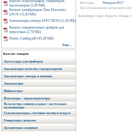
Каталог осциллографов, генераторов,
Источник:
"Измерим ВСЕ"
частотомеров (5,36 МБ)
При использовании материалов сайта
Каталог калибраторов Time Electronics
(2013г.) (1,83 МБ)
Ключевые слова: Новость: Новая 
Анализаторы спектра SPECTRAN (1,20 МБ)
Каталог измерительных прибров для
энергетики (2,79 МБ)
Demei_Catalog.pdf (45,28 МБ)
Еще...
Каталог товаров
Аксессуары для приборов
Анализаторы качества электроэнергии
Анализаторы спектра и антенны
Анемометры
Виброметры
Влагомеры / термогигрометры
Вольтметры универсальные / настольные
мультиметры
Газоанализаторы, счетчики частиц в воздухе
Генераторы сигналов
Дальномеры лазерные