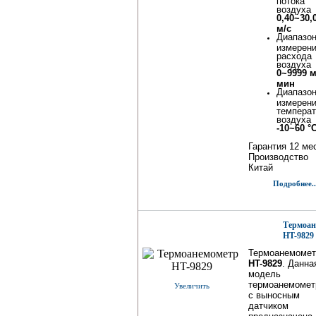
потока
воздуха
0,40~30,
м/с
Диапазо
измерен
расхода
воздуха
0~9999 м
мин
Диапазо
измерен
темпера
воздуха
-10~60 °
Гарантия 12 ме
Производство
Китай
Подробнее..
Термоан
HT-9829
Термоанемомет
HT-9829
. Данна
модель
термоанемомет
Увеличить
с выносным
датчиком