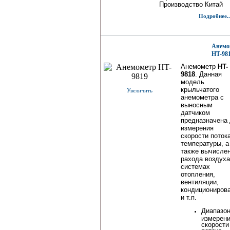
Производство Китай
Подробнее..
Анемо
HT-98
Анемометр
HT-
9818
. Данная
модель
крыльчатого
Увеличить
анемометра с
выносным
датчиком
предназначена
измерения
скорости поток
температуры, а
также вычисле
рахода воздуха
системах
отопления,
вентиляции,
кондициониров
и т.п.
Диапазо
измерен
скорости