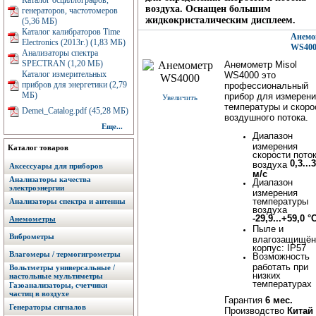
Каталог осциллографов,
воздуха. Оснащен большим
генераторов, частотомеров
жидкокристалическим дисплеем.
(5,36 МБ)
Каталог калибраторов Time
Анемо
Electronics (2013г.) (1,83 МБ)
WS400
Анализаторы спектра
SPECTRAN (1,20 МБ)
Анемометр Misol
Каталог измерительных
WS4000 это
прибров для энергетики (2,79
профессиональный
МБ)
прибор для измерен
Увеличить
температуры и скоро
Demei_Catalog.pdf (45,28 МБ)
воздушного потока.
Еще...
Диапазон
измерения
Каталог товаров
скорости пото
0,3...
воздуха
Аксессуары для приборов
м/с
Анализаторы качества
Диапазон
электроэнергии
измерения
температуры
Анализаторы спектра и антенны
воздуха
-29,9...+59,0 °
Анемометры
Пыле и
Виброметры
влагозащищё
корпус: IP57
Влагомеры / термогигрометры
Возможность
работать при
Вольтметры универсальные /
низких
настольные мультиметры
температурах
Газоанализаторы, счетчики
частиц в воздухе
Гарантия
6 мес.
Генераторы сигналов
Производство
Китай