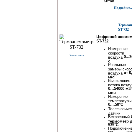
Китай
Подробнее..
Термоан
ST-732
Цифровой анемом
ST-732
Измерение
скорости
Увеличить
0...
воздуха
с
Реальные
замеры скор
от 0
воздуха
м/с!
Вычисление
потока возду
0…54000 м3/
мин.
Измерение
температуры
0....50°C
Телескопиче
датчик
Встроенный
термометр 
535°С.
Подключение