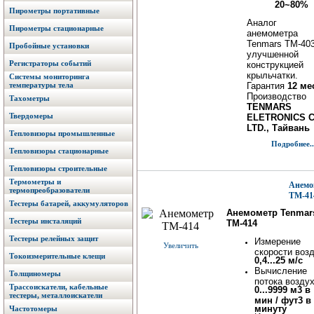
20~80%
Пирометры портативные
Аналог
Пирометры стационарные
анемометра
Tenmars TM-403
Пробойные установки
улучшенной
Регистраторы событий
конструкцией
крыльчатки.
Системы мониторинга
температуры тела
Гарантия
12 ме
Производство
Тахометры
TENMARS
Твердомеры
ELETRONICS C
LTD., Тайвань
Тепловизоры промышленные
Подробнее..
Тепловизоры стационарные
Тепловизоры строительные
Термометры и
Анемо
термопреобразователи
TM-41
Тестеры батарей, аккумуляторов
Анемометр Tenmar
Тестеры инсталяций
TM-414
Тестеры релейных защит
Измерение
Увеличить
скорости воз
Токоизмерительные клещи
0,4...25 м/с
Вычисление
Толщиномеры
потока возду
Трассоискатели, кабельные
0...9999
м3 в
тестеры, металлоискатели
мин / фут3 в
минуту
Частотомеры