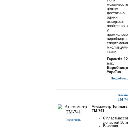
Його
можливосте
цілком
достатньо
оцінки
швидкості
повітряних 
у
промисловос
виробництві
спортсмена
мисливцями
інших.
Гарантія 12
міс.
Виробницт
Україна
Подробнее..
Анемо
TM-74
Анемометр
Tenmars
TM-741
6 пластмассо
Увеличить
лопастей 30 
Высокая