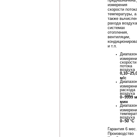
предназначена
измерения
скорости поток
температуры, а
также вычисле
рахода воздуха
системах
отопления,
вентиляции,
кондициониров
и т.п.
Диапазо
измерен
скорости
потока
воздуха
0,10~25,
м/с
Диапазо
измерен
расхода
воздуха
0~9999 м
мин
Диапазо
измерен
темпера
воздуха
0~50 °С
Гарантия 6 мес.
Производство