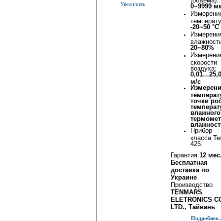
Увеличить
0~9999 м
Измерени
температ
-20~50 °С
Измерени
влажност
20~80%
Измерени
скорости
воздуха:
0,01…25,
м/с
Измерен
температ
точки ро
температ
влажного
термомет
влажност
Прибор
класса Te
425.
Гарантия
12 мес
Бесплатная
доставка по
Украине
Производство
TENMARS
ELETRONICS CO
LTD., Тайвань
Подробнее..