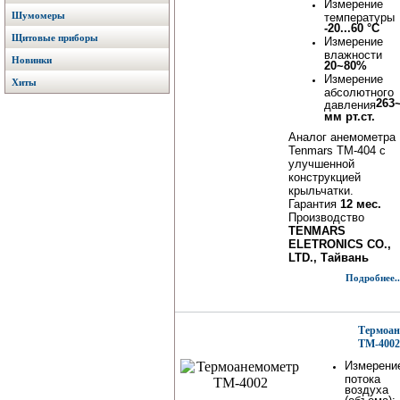
Измерение
Шумомеры
температуры
-20...60 °C
Щитовые приборы
Измерение
влажности
Новинки
20~80%
Измерение
Хиты
абсолютного
263
давления
мм рт.ст.
Аналог анемометра
Tenmars TM-404 с
улучшенной
конструкцией
крыльчатки.
Гарантия
12 мес.
Производство
TENMARS
ELETRONICS CO.,
LTD., Тайвань
Подробнее..
Термоан
TM-4002
Измерени
потока
воздуха
(объема):