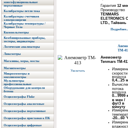
многофункциональные
Гарантия
12 ме
портативные
Производство
Калибраторы петли тока
TENMARS
Калибраторы счетчиков
ELETRONICS C
электроэнергии
LTD., Тайвань
Калибраторы температуры /
Черные Тела
Подробнее..
Киловольтметры
Комбинированные приборы,
тестеры, индикаторы
Анемо
Логические анализаторы
TM-41
Люксметры
Анемометр
Магазины, меры, мосты
Tenmars TM-41
Магнитометры
Измерен
Увеличить
скорости
Микроомметры и
воздуха
миллиомметры
0,4...25 
Мультиметры
профессиональные
Вычисле
Оборудование для контроля
потока
бетона
воздуха
0...9999
Осциллографы Fluke
в мин /
фут3 в
Осциллографы аналоговые
минуту
Измерен
Осциллографы портативные
темпера
-20...60 
Осциллографы приставки к ПК
Измерен
Осциллографы цифровые
влажнос