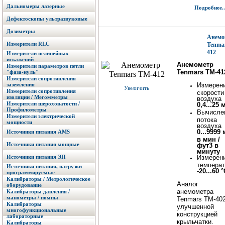
Дальномеры лазерные
Подробнее..
Дефектоскопы ультразвуковые
Дозиметры
Анемо
Измерители RLC
Tenma
412
Измерители нелинейных
искажений
Анемометр
Измерители параметров петли
Tenmars TM-41
"фаза-нуль"
Измерители сопротивления
заземления
Измерен
Увеличить
Измерители сопротивления
скорости
изоляции / Мегомметры
воздуха
Измерители шероховатости /
0,4...25 
Профилометры
Вычисле
Измерители электрической
потока
мощности
воздуха
0...9999 
Источники питания AMS
в мин /
Источники питания мощные
фут3 в
минуту
Источники питания ЭП
Измерен
темпера
Источники питания, нагрузки
-20...60 
программируемые
Калибраторы / Метрологическое
Аналог
оборудование
анемометра
Калибраторы давления /
манометры / помпы
Tenmars TM-402
Калибраторы
улучшенной
многофункциональные
конструкцией
лабораторные
крыльчатки.
Калибраторы