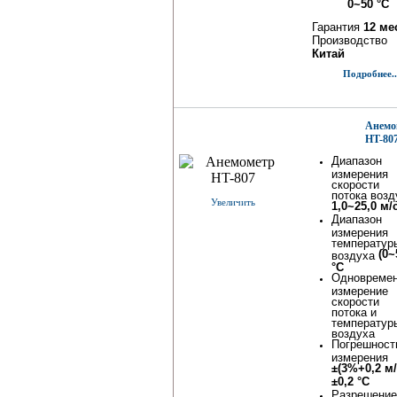
0~50 °С
Гарантия
12 ме
Производство
Китай
Подробнее..
Анемо
HT-80
Диапазон
измерения
скорости
потока возд
Увеличить
1,0~25,0 м/
Диапазон
измерения
температур
(0~
воздуха
°С
Одновреме
измерение
скорости
потока и
температур
воздуха
Погрешност
измерения
±(3%+0,2 м/
±0,2 °С
Разрешение