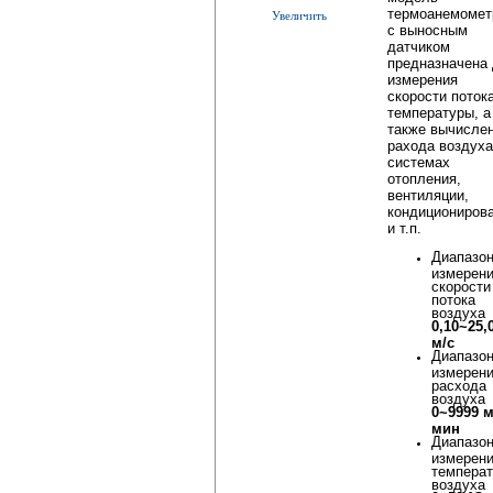
термоанемомет
Увеличить
с выносным
датчиком
предназначена
измерения
скорости поток
температуры, а
также вычисле
рахода воздуха
системах
отопления,
вентиляции,
кондициониров
и т.п.
Диапазо
измерен
скорости
потока
воздуха
0,10~25,
м/с
Диапазо
измерен
расхода
воздуха
0~9999 м
мин
Диапазо
измерен
темпера
воздуха