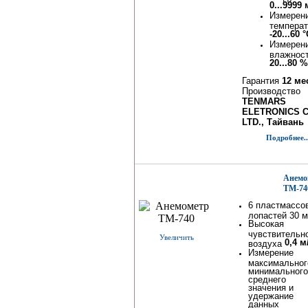
0...9999
Измерен
темпера
-20...60 
Измерен
влажнос
20...80 
Гарантия
12 ме
Производство
TENMARS
ELETRONICS C
LTD., Тайвань
Подробнее..
Анемо
TM-74
6 пластмассо
лопастей 30 
Высокая
чувствительн
Увеличить
0,4 м
воздуха
Измерение
максимальног
минимального
среднего
значения и
удержание
данных