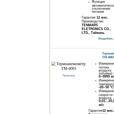
Функция
автоматическ
отключения
питания
Гарантия
12 мес.
Производство
TENMARS
ELETRONICS CO.,
LTD., Тайвань
Подробнее..
Термоан
TM-4001
Измерени
потока
воздуха
(объема):
Увеличить
0~9999 м
Измерени
температ
-20~50 °С
Измерени
скорости
воздуха:
0,01…25,
м/с
Гарантия
12 мес.