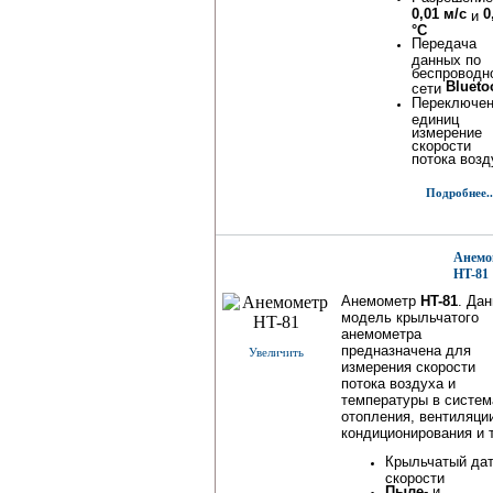
0,01 м/с
0
и
°С
Передача
данных по
беспроводн
Blueto
сети
Переключе
единиц
измерение
скорости
потока возд
Подробнее..
Анемо
HT-81
Анемометр
HT-81
. Да
модель крыльчатого
анемометра
предназначена для
Увеличить
измерения скорости
потока воздуха и
температуры в систем
отопления, вентиляци
кондиционирования и т
Крыльчатый дат
скорости
Пыле
- и