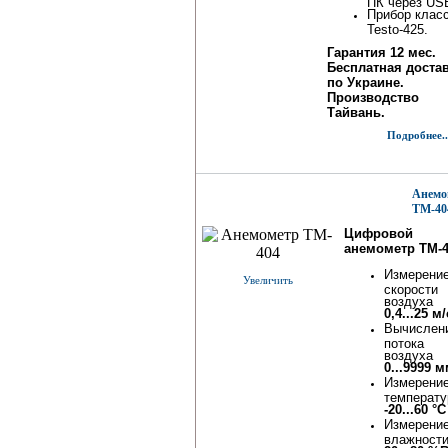
ПК через US
Прибор клас
Testo-425.
Гарантия 12 мес.
Бесплатная доста
по Украине.
Производство
Тайвань.
Подробнее..
Анемо
TM-40
Цифровой
анемометр TM-
Измерени
Увеличить
скорости
воздуха
0,4...25 м/
Вычислен
потока
воздуха
0...9999 
Измерени
температ
-20...60 °C
Измерени
влажност