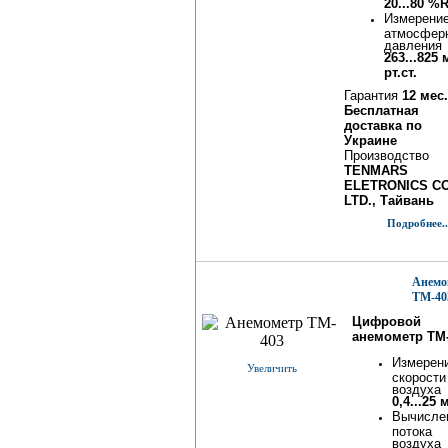
20...80 %
Измерени
атмосфер
давления
263...825
рт.ст.
Гарантия
12 мес.
Бесплатная
доставка по
Украине
Производство
TENMARS
ELETRONICS CO
LTD., Тайвань
Подробнее..
Анемо
TM-40
Цифровой
анемометр TM
Измерен
Увеличить
скорости
воздуха
0,4...25 
Вычисле
потока
воздуха