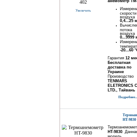
анемометр TM
Измерен
Увеличить
скорости
воздуха
0,4...25 
Вычисле
потока
воздуха
0...9999
Измерен
темпера
-20...60 
Гарантия
12 ме
Бесплатная
доставка по
Украине
Производство
TENMARS
ELETRONICS C
LTD., Тайвань
Подробнее..
Термоан
HT-9830
Термоанемомет
HT-9830
. Данна
модель