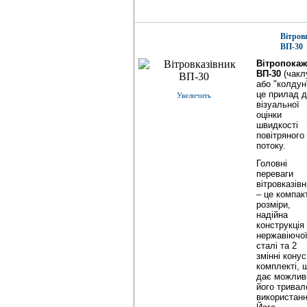
Вітров
ВП-30
Вітропока
ВП-30
(чакл
або "колдун
це прилад 
Увеличить
візуальної
оцінки
швидкості
повітряного
потоку.
Головні
переваги
вітровказів
– це компак
розміри,
надійна
конструкція 
нержавіючо
сталі та 2
змінні конус
комплекті, 
дає можлив
його тривал
використанн