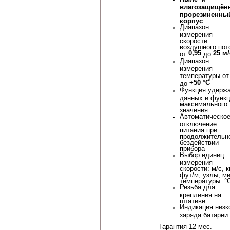
влагозащищён
прорезиненны
корпус
Диапазон
измерения
скорости
воздушного пот
0,95
25 м/
от
до
Диапазон
измерения
температуры о
+50 °С
до
Функция удерж
данных и функц
максимального
значения
Автоматическо
отключение
питания при
продолжительн
бездействии
прибора
Выбор единиц
измерения
скорости: м/с, к
фут/м, узлы, м
температуры: °
Резьба для
крепления на
штативе
Индикация низк
заряда батареи
Гарантия 12 мес.