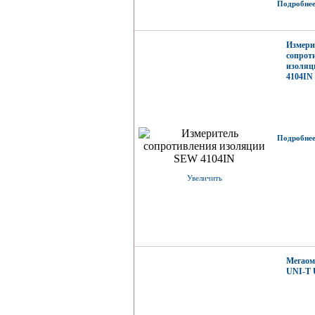
Подробнее.
Измери
сопрот
изоля
4104IN
Подробнее.
Увеличить
Мегаом
UNI-T 