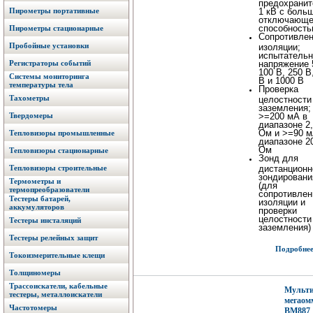
предохрани
Пирометры портативные
1 кВ с боль
отключающ
способност
Пирометры стационарные
Сопротивле
Пробойные установки
изоляции;
испытательн
Регистраторы событий
напряжение 
100 В, 250 В
Системы мониторинга
В и 1000 В
температуры тела
Проверка
Тахометры
целостности
заземления;
Твердомеры
>=200 мА в
диапазоне 2
Ом и >=90 м
Тепловизоры промышленные
диапазоне 2
Ом
Тепловизоры стационарные
Зонд для
Тепловизоры строительные
дистанционн
зондировани
Термометры и
(для
термопреобразователи
сопротивлен
Тестеры батарей,
изоляции и
аккумуляторов
проверки
целостности
Тестеры инсталяций
заземления)
Тестеры релейных защит
Подробнее.
Токоизмерительные клещи
Толщиномеры
Трассоискатели, кабельные
Мульти
тестеры, металлоискатели
мегаом
Частотомеры
BM887