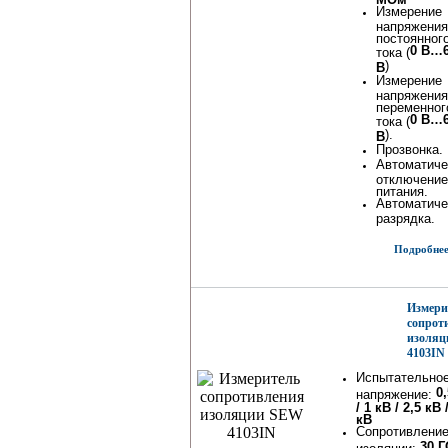
Измерение
напряжения
постоянног
0 В…
тока (
)
В
Измерение
напряжения
переменног
0 В…
тока (
).
В
Прозвонка.
Автоматиче
отключение
питания.
Автоматиче
разрядка.
Подробнее.
Измери
сопрот
изоля
4103IN
Испытательно
0
напряжение:
/ 1 кВ / 2,5 кВ 
кВ
Сопротивлени
30 Г
изоляции: