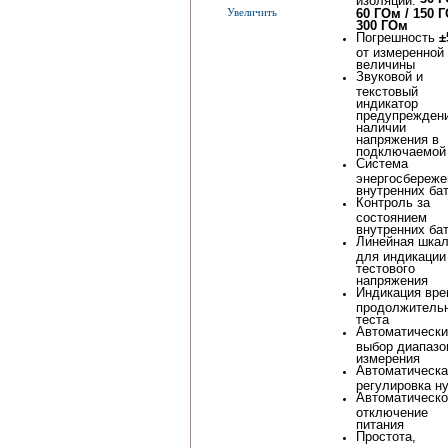
Увеличить
60 ГОм / 150 Г
300 ГОм
Погрешность
±
от измеренной
величины
Звуковой и
текстовый
индикатор
предупреждени
наличии
напряжения в
подключаемой
Система
энергосбереже
внутренних ба
Контроль за
состоянием
внутренних ба
Линейная шка
для индикации
тестового
напряжения
Индикация вре
продолжитель
теста
Автоматически
выбор диапазо
измерения
Автоматическа
регулировка н
Автоматическо
отключение
питания
Простота,