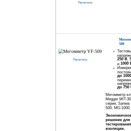
Увеличить
Мегомм
509
Тестов
напряж
250 В
,
Увеличить
1000 
и
Измере
постоя
до 100
переме
напряж
до 750
Мегомметр кл
Megger MIT-3
серии, Sanwa
500, MG-1000.
Экономично
решение для
тестировани
изоляции.