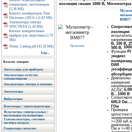
Каталог осциллографов,
изоляции свыше 1000 В, Мегомметры
генераторов, частотомеров
(5,36 МБ)
Мульти
Каталог калибраторов Time
мегаом
Electronics (2013г.) (1,83 МБ)
BM877
Анализаторы спектра
SPECTRAN (1,20 МБ)
Сопротивл
Каталог измерительных
:
изоляции
прибров для энергетики (2,79
испытатель
напряжени
МБ)
В, 100 В, 2
Увеличить
Demei_Catalog.pdf (45,28 МБ)
1000
500 В,
Функции
PI
Еще...
индекс
(
поляризац
Каталог товаров
DAR
коэффици
Аксессуары для приборов
(
абсорбции
Анализаторы качества
Диапазоны
электроэнергии
измерения
Анализаторы спектра и антенны
напряжени
6,00
AC/DC
Анемометры
В…1000 В
Сопротивле
Виброметры
600,0 Ом…
ГОм
Влагомеры / термогигрометры
Проверка
Вольтметры универсальные /
целостност
настольные мультиметры
заземления
Газоанализаторы, счетчики
>=200 мА в
частиц в воздухе
диапазоне 
Ом и >=90 
Генераторы сигналов
диапазоне 