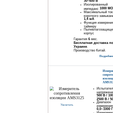
30~600 В
Изолированный
1000 М
импеданс
Максимальный ток
короткого замыкан
1,4 мА
Функция измерени
таймеру
Пылевлагозащище
корпус
Гарантия
6
мес.
Бесплатная доставка п
Украине
.
Производство Китай.
Подробнее.
Измери
сопрот
изоляц
AMS31
Испытате
напряжени
500 В / 10
2500 В / 5
Диапазон
Увеличить
измерения
0,0~1000 
Измеряем