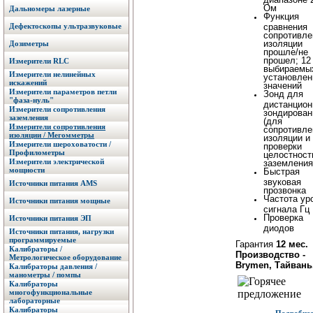
Ом
Дальномеры лазерные
Функция
Дефектоскопы ультразвуковые
сравнения
сопротивле
изоляции
Дозиметры
прошле/не
прошел; 12
Измерители RLC
выбираемы
Измерители нелинейных
установле
искажений
значений
Измерители параметров петли
Зонд для
"фаза-нуль"
дистанцион
Измерители сопротивления
зондирован
заземления
(для
Измерители сопротивления
сопротивле
изоляции / Мегомметры
изоляции и
Измерители шероховатости /
проверки
Профилометры
целостност
Измерители электрической
заземления
мощности
Быстрая
звуковая
Источники питания AMS
прозвонка
Частота ур
Источники питания мощные
сигнала Гц
Проверка
Источники питания ЭП
диодов
Источники питания, нагрузки
программируемые
Гарантия
12 мес.
Калибраторы /
Производство -
Метрологическое оборудование
Brymen, Тайвань
Калибраторы давления /
манометры / помпы
Калибраторы
многофункциональные
лабораторные
Калибраторы