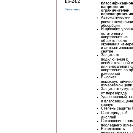
классификацион
напряжения
Увеличить
ограничителей
перенапряжени
Автоматический
расчет коэффици
абсорбции
Индикация уровн
остаточного
напряжения на
объекте после
окончания измер
и автоматическое
снятие
Защита от
подключения к
необесточенной с
или внезапной по
напряжения во в
измерений
Высокая
помехоустойчиво
измеряемой цепи
Защита аккумуля
от перезаряда
Ударопрочный, п
и влагозащищен
корпус
Степень защиты 
Светодиодный
дисплей
Сохранение в па
последнего изме
Возможность
программировани