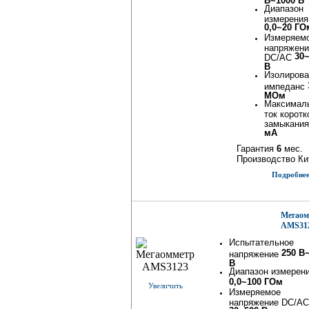
Диапазон
измерения
0,0~20 ГО
Измеряем
напряжени
30
DC/AC
В
Изолиров
импеданс
МОм
Максимал
ток коротк
замыкани
мА
Гарантия
6
мес.
Производство Ки
Подробнее.
Мегаом
AMS31
Испытательное
250 В
напряжение
В
Диапазон измерен
0,0~100 ГОм
Увеличить
Измеряемое
напряжение DC/AC