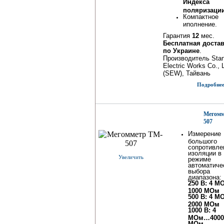
Индекса
поляризаци
Компактное
иполнение.
Гарантия
12
мес.
Бесплатная доста
по Украине
.
Производитель Stan
Electric Works Co., L
(SEW), Тайвань
Подробнее.
Мегомм
507
Измерение
большого
сопротивле
изоляции в
Увеличить
режиме
автоматиче
выбора
диапазона:
250 В: 4 
1000 МОм
500 В: 4 
2000 МОм
1000 В: 4
МОм…4000
МОм