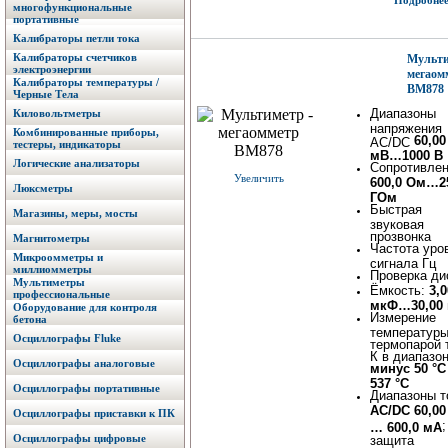
Подробнее.
многофункциональные
портативные
Калибраторы петли тока
Калибраторы счетчиков
Мульти
электроэнергии
мегаом
Калибраторы температуры /
BM878
Черные Тела
Диапазоны
Киловольтметры
напряжения
Комбинированные приборы,
60,00
AC/DC
тестеры, индикаторы
мВ…1000 В
Логические анализаторы
Сопротивлен
Увеличить
600,0 Ом…2
Люксметры
ГОм
Быстрая
Магазины, меры, мосты
звуковая
прозвонка
Магнитометры
Частота уро
Микроомметры и
сигнала Гц
миллиомметры
Проверка ди
Мультиметры
Ёмкость:
3,
профессиональные
мкФ…30,00
Оборудование для контроля
Измерение
бетона
температур
Осциллографы Fluke
термопарой 
К в диапазо
Осциллографы аналоговые
минус 50 °
537 °C
Осциллографы портативные
Диапазоны т
АС/DC 60,00
Осциллографы приставки к ПК
;
… 600,0 мА
Осциллографы цифровые
защита