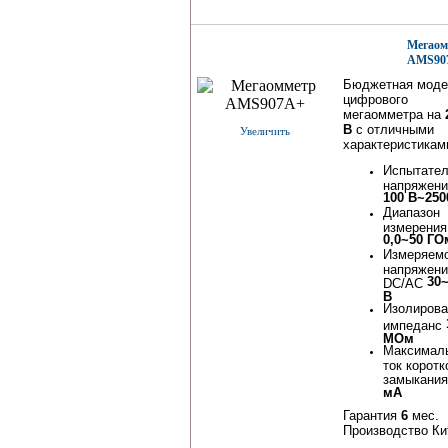
Мегаом
AMS90
Бюджетная моде
цифрового
мегаомметра на
В
с отличными
Увеличить
характеристикам
Испытате
напряжени
100 В~250
Диапазон
измерения
0,0~50 ГО
Измеряем
напряжени
30
DC/AC
В
Изолиров
импеданс
МОм
Максимал
ток коротк
замыкани
мА
Гарантия
6
мес.
Производство Ки