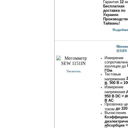
Гарантия
12
м
Бесплатная
доставка по
Украине
.
Производство
Тайвань!
Подробнее.
Мегом
1151IN
Измерение
сопротивлен
изоляции до
.
ГОм
Увеличить
Тестовые
напряжения
,
500 В
и
10
В
Измерение
напряжения
и
д
950 В DC
.
В AC
Прозвонка це
до 220
током
Вычисление
Коэффициен
диэлектрич
и
абсорбции