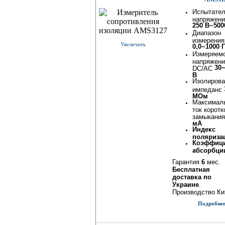
Испытате
напряжени
250 В~500
Диапазон
измерения
Увеличить
0,0~1000 
Измеряем
напряжени
30
DC/AC
В
Изолиров
импеданс
МОм
Максимал
ток коротк
замыкани
мА
Индекс
поляриза
Коэффиц
абсорбци
Гарантия
6
мес.
Бесплатная
доставка по
Украине
.
Производство Ки
Подробнее.