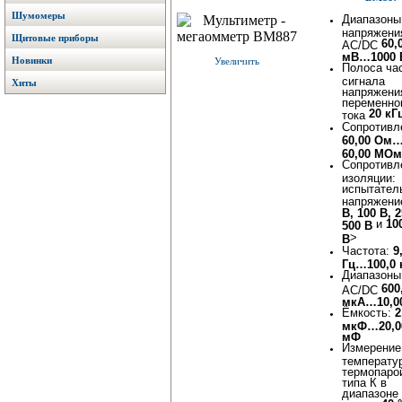
Шумомеры
Диапазоны
напряжени
Щитовые приборы
60,
AC/DC
мВ…1000 
Новинки
Увеличить
Полоса ча
сигнала
Хиты
напряжени
переменно
20 кГ
тока
Сопротивл
60,00 Ом
60,00 МОм
Сопротивл
изоляции:
испытател
напряжен
В, 100 В, 2
и
10
500 В
>
В
Частота:
9
Гц…100,0 
Диапазоны
600
АС/DC
мкА…10,0
Ёмкость:
2
мкФ…20,0
мФ
Измерение
температу
термопаро
типа К в
диапазоне