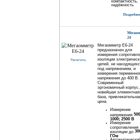
компактность,
надёжность
Подробнее.
Мегаом
24
Мегаомметр Е6-24
предназначен для
измерения сопротивл
изоляции электрическ
Увеличить
цепей, не находящих
под напряжением, и
измерения переменно
напряжения до 400 В.
Современный
эргономичный корпус,
новейшая элементная
база, привлекательна
цена.
Измерение
500
напряжения
1000; 2500 В
Измерение
сопротивления
30
изоляции до
ГОм
Автоматически