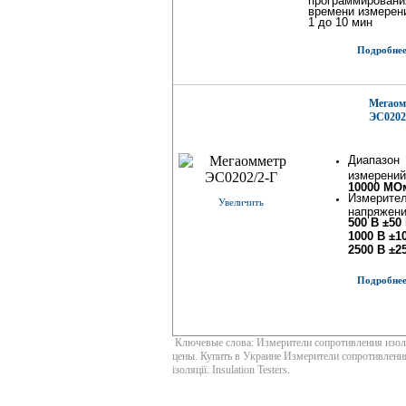
времени измерен
1 до 10 мин
Подробнее.
Мегаом
ЭС0202
Диапазон
измерени
10000 МО
Измерите
Увеличить
напряжени
500 В ±50
1000 В ±1
2500 В ±2
Подробнее.
Ключевые слова: Измерители сопротивления изоля
цены. Купить в Украине Измерители сопротивлени
ізоляції. Insulation Testers.