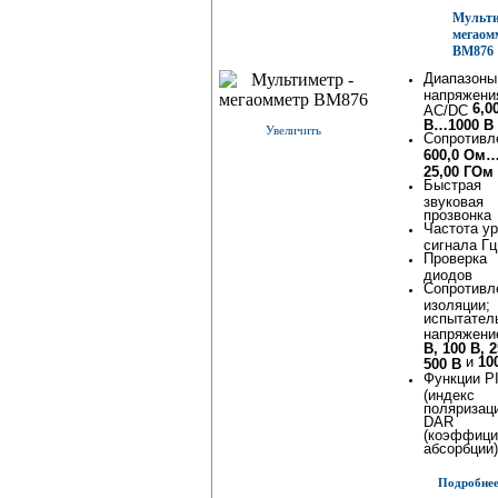
Мульти
мегаом
BM876
Диапазоны
напряжени
6,0
AC/DC
В…1000 В
Увеличить
Сопротивл
600,0 Ом
25,00 ГОм
Быстрая
звуковая
прозвонка
Частота у
сигнала Гц
Проверка
диодов
Сопротивл
изоляции;
испытател
напряжен
В, 100 В, 2
и
10
500 В
Функции P
(индекс
поляризаци
DAR
(коэффици
абсорбции)
Подробнее.