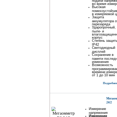
подачи напряж
во время измер
Высокая
помехоустойчи
в измеряемой ц
Защита
аккумулятора о
перезаряда
Ударопрочный,
пыле- и
влагозащищен
корпус
Степень защит
IP42
Светодиодный
дисплей
Сохранение в
памяти послед
изменения
Возможность
программирова
времени измер
от 1 до 10 мин
Подробнее.
Мегаом
24/2
Измерение
напряжения
Измерение