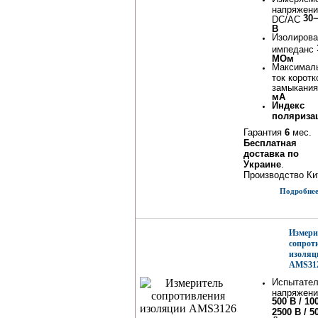
напряжени
30
DC/AC
В
Изолиров
импеданс
МОм
Максимал
ток коротк
замыкани
мА
Индекс
поляриза
Гарантия
6
мес.
Бесплатная
доставка по
Украине
.
Производство Ки
Подробнее.
Измери
сопрот
изоляц
AMS31
Испытате
напряжени
500 В / 10
2500 В / 5