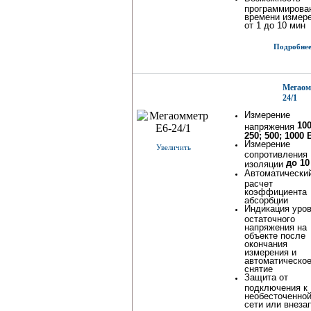
программирова
времени измер
от 1 до 10 мин
Подробнее.
Мегаом
24/1
Измерение
100
напряжения
250; 500; 1000 
Измерение
Увеличить
сопротивления
до 1
изоляции
Автоматически
расчет
коэффициента
абсорбции
Индикация уро
остаточного
напряжения на
объекте после
окончания
измерения и
автоматическое
снятие
Защита от
подключения к
необесточенно
сети или внеза