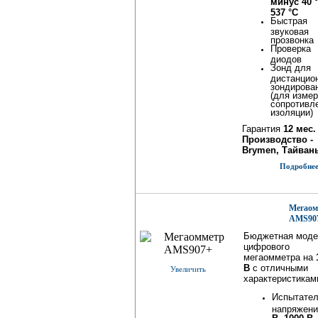
минус 40 
537 °C
Быстрая
звуковая
прозвонка
Проверка
диодов
Зонд для
дистанцио
зондирова
(для изме
сопротивл
изоляции)
Гарантия
12 мес.
Производство -
Brymen, Тайвань
Подробнее.
Мегаом
AMS90
Бюджетная моде
цифрового
мегаомметра на
В
с отличными
Увеличить
характеристикам
Испытате
напряжен
В~1000 В