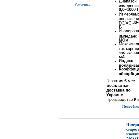
Диапазон
Увеличить
измерения
0,0~1000 
Измеряем
напряжени
30
DC/AC
В
Изолиров
импеданс
МОм
Максимал
ток коротк
замыкани
мА
Индекс
поляриза
Коэффиц
абсорбци
Гарантия
6
мес.
Бесплатная
доставка по
Украине
.
Производство Ки
Подробнее.
Измери
сопрот
изоляц
AMS31