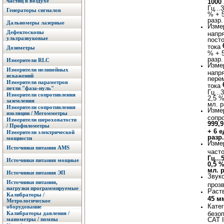
частиц в воздухе
1000
Гц...3
Генераторы сигналов
% + 5
разр.
Дальномеры лазерные
Изме
Дефектоскопы
напр
ультразвуковые
пост
тока
Дозиметры
% + 5
разр.
Измерители RLC
Изме
Измерители нелинейных
напр
искажений
пере
Измерители параметров
тока
петли "фаза-нуль"
Гц...3
Измерители сопротивления
2,5 %
заземления
мл. р
Измерители сопротивления
Изме
изоляции / Мегомметры
сопр
Измерители шероховатости
999,9
/ Профилометры
+ 6 е
Измерители электрической
разр.
мощности
Изме
Источники питания AMS
част
Гц...
Источники питания мощные
0,5 %
мл. р
Источники питания ЭП
Звук
Источники питания,
проз
нагрузки программируемые
Раств
Калибраторы /
45 м
Метрологическое
Кате
оборудование
Калибраторы давления /
безо
манометры / помпы
CAT I