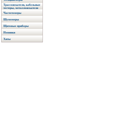
Трассоискатели, кабельные
тестеры, металлоискатели
Частотомеры
Шумомеры
Щитовые приборы
Новинки
Хиты