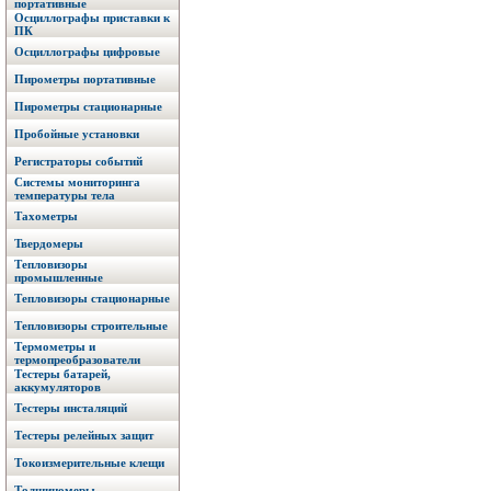
портативные
Осциллографы приставки к
ПК
Осциллографы цифровые
Пирометры портативные
Пирометры стационарные
Пробойные установки
Регистраторы событий
Системы мониторинга
температуры тела
Тахометры
Твердомеры
Тепловизоры
промышленные
Тепловизоры стационарные
Тепловизоры строительные
Термометры и
термопреобразователи
Тестеры батарей,
аккумуляторов
Тестеры инсталяций
Тестеры релейных защит
Токоизмерительные клещи
Толщиномеры