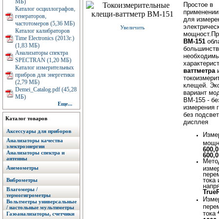
МБ)
Простое в
Каталог осциллографов,
применении
генераторов,
для измере
частотомеров (5,36 МБ)
электричес
Увеличить
Каталог калибраторов
мощност.П
Time Electronics (2013г.)
ВМ-151
обл
(1,83 МБ)
большинст
Анализаторы спектра
необходим
SPECTRAN (1,20 МБ)
характерис
Каталог измерительных
ваттметра
прибров для энергетики
токоизмери
(2,79 МБ)
клещей. Эк
Demei_Catalog.pdf (45,28
вариант мо
МБ)
ВМ-155 - б
Еще...
измерения 
без подсвет
Каталог товаров
дисплея
Аксессуары для приборов
Изме
Анализаторы качества
мощн
электроэнергии
600,
Анализаторы спектра и
600,0
антенны
Мето
Анемометры
изме
пере
тока 
Виброметры
напр
Влагомеры /
True
термогигрометры
Изме
Вольтметры универсальные
пере
/ настольные мультиметры
тока
Газоанализаторы, счетчики