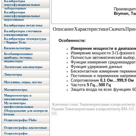
Калибраторы
многофункциональные
лабораторные
Производит
Калибраторы
Brymen, Т
многофункциональные
портативные
Калибраторы петли тока
Описание
Характеристики
Скачать
Прин
Калибраторы счетчиков
электроэнергии
Калибраторы температуры
Особенности:
/ Черные Тела
Киловольтметры
Измерение мощности в диапазоне
Измерение мощности 3-/1-фазного т
Комбинированные
Полностью автоматический выбор 
приборы, тестеры,
индикаторы
Функции измерения среднеквадрат
Функция удержания данных
Логические анализаторы
Бесконтактное измерение перемен
Люксметры
Постоянное и переменное напряж
Сопротивление
0,1 Ом…999,9 Ом
Магазины, меры, мосты
Частота
5 Гц…500 Гц
Защита входа на всех функциях 6
Магнитометры
Микроомметры и
миллиомметры
Мультиметры
Ключевые слова: Токоизмерительные клещи-ваттметр B
профессиональные
Украине Токоизмерительные клещи-ваттметр BM-151. 
Оборудование для контроля
151.
бетона
Осциллографы Fluke
Осциллографы аналоговые
Осциллографы