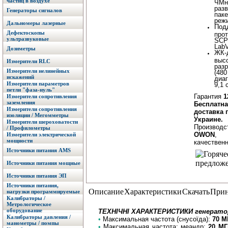
частиц в воздухе
ЧМн
разв
Генераторы сигналов
пак
реж
Дальномеры лазерные
Под
Дефектоскопы
про
ультразвуковые
SCP
Lab
Дозиметры
ЖК-
выс
Измерители RLC
раз
Измерители нелинейных
(480
искажений
диа
Измерители параметров
9,1 
петли "фаза-нуль"
Гарантия
1
Измерители сопротивления
заземления
Бесплатн
Измерители сопротивления
доставка 
изоляции / Мегомметры
Украине.
Измерители шероховатости
Производс
/ Профилометры
OWON
,
Измерители электрической
мощности
качествен
Источники питания AMS
Источники питания мощные
Источники питания ЭП
Источники питания,
Описание
Характеристики
Скачать
Прин
нагрузки программируемые
Калибраторы /
Метрологическое
оборудование
ТЕХНІЧНІ ХАРАКТЕРИСТИКИ генерато
Калибраторы давления /
•
Максимальная частота (снусоїда):
70 М
манометры / помпы
•
Максимальная частота: меандр:
20 М