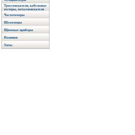
Трассоискатели, кабельные
тестеры, металлоискатели
Частотомеры
Шумомеры
Щитовые приборы
Новинки
Хиты