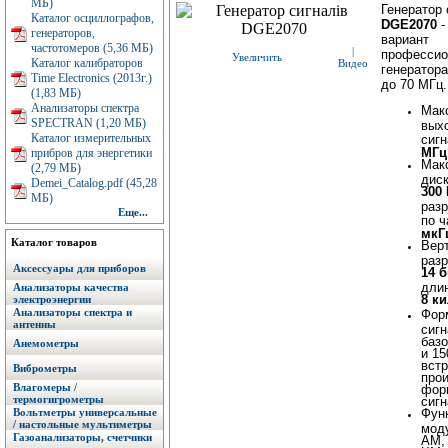
МБ)
Генератор 
Каталог осциллографов,
DGE2070
-
генераторов,
вариант
частотомеров (5,36 МБ)
|
профессио
Увеличить
Каталог калибраторов
Видео
генератора
Time Electronics (2013г.)
до 70 МГц.
(1,83 МБ)
Анализаторы спектра
Макс
SPECTRAN (1,20 МБ)
вых
Каталог измерительных
сиг
МГц
прибров для энергетики
Макс
(2,79 МБ)
дис
Demei_Catalog.pdf (45,28
300
МБ)
раз
Еще...
по 
мкГ
Каталог товаров
Вер
раз
Аксессуары для приборов
14 б
дли
Анализаторы качества
8 к
электроэнергии
Анализаторы спектра и
Фор
антенны
сигн
баз
Анемометры
и 15
вст
Виброметры
про
Влагомеры /
фор
термогигрометры
сиг
Вольтметры универсальные
Фун
/ настольные мультиметры
мод
Газоанализаторы, счетчики
АМ,