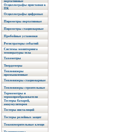
портативные
Осциллографы приставки к
ПК
Осциллографы цифровые
Пирометры портативные
Пирометры стационарные
Пробойные установки
Регистраторы событий
Системы мониторинга
температуры тела
Тахометры
Твердомеры
Тепловизоры
промышленные
Тепловизоры стационарные
Тепловизоры строительные
Термометры и
термопреобразователи
Тестеры батарей,
аккумуляторов
Тестеры инсталяций
Тестеры релейных защит
Токоизмерительные клещи
Толщиномеры