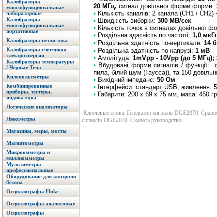
Калибраторы
20 MГц,
сигнал довільної форми форми:
многофункциональные
•
Кількість каналів: 2 канала (CH1 / CH2) 
лабораторные
Калибраторы
•
Швидкість виборки:
300 МВ/сек
многофункциональные
•
Кількість точок в сигналах довільної ф
портативные
•
Роздільна здатність по частоті:
1,0 мкГ
Калибраторы петли тока
Роздільна здатність
•
по-вертикали:
14 б
Калибраторы счетчиков
Роздільна здатність
•
по напрузі:
1 мВ
электроэнергии
•
Амплітуда:
1mVpp - 10Vpp (до 5 МГц);
Калибраторы температуры
•
Вбудовані форми сигналів / функції: с
/ Черные Тела
пила, білий шум (Гаусса)), та 150 довіль
Киловольтметры
•
Вихідний імпеданс:
50 Ом
Комбинированные
•
Інтерфейси: стандарт USB, живлення: 5
приборы, тестеры,
•
Габарити: 200 х 69 х 75 мм, маса: 450 гр
индикаторы
Логические анализаторы
Ключевые слова: Генератор сигналів DGE2070. Сравнен
Люксметры
сигналів DGE2070. Скачать руководство.
Магазины, меры, мосты
Магнитометры
Микроомметры и
миллиомметры
Мультиметры
профессиональные
Оборудование для контроля
бетона
Осциллографы Fluke
Осциллографы аналоговые
Осциллографы