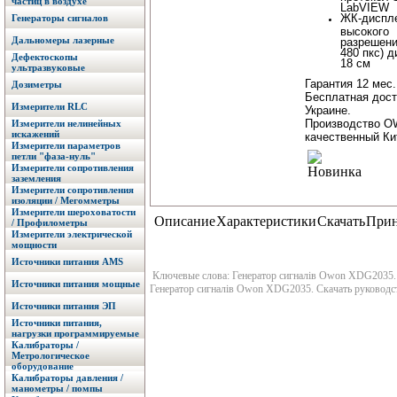
частиц в воздухе
LabVIEW
ЖК-диспл
Генераторы сигналов
высокого
Дальномеры лазерные
разрешени
480 пкс) 
Дефектоскопы
18 см
ультразвуковые
Гарантия 12 мес.
Дозиметры
Бесплатная дост
Измерители RLC
Украине.
Производство 
Измерители нелинейных
искажений
качественный Ки
Измерители параметров
петли "фаза-нуль"
Измерители сопротивления
заземления
Измерители сопротивления
изоляции / Мегомметры
Измерители шероховатости
Описание
Характеристики
Скачать
Прин
/ Профилометры
Измерители электрической
мощности
Источники питания AMS
Ключевые слова: Генератор сигналів Owon XDG2035. С
Источники питания мощные
Генератор сигналів Owon XDG2035. Скачать руководс
Источники питания ЭП
Источники питания,
нагрузки программируемые
Калибраторы /
Метрологическое
оборудование
Калибраторы давления /
манометры / помпы