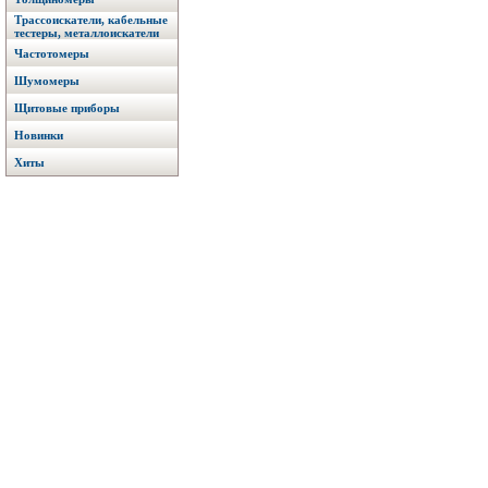
Трассоискатели, кабельные
тестеры, металлоискатели
Частотомеры
Шумомеры
Щитовые приборы
Новинки
Хиты