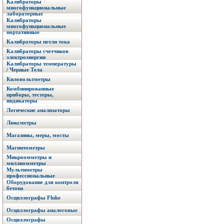
Калибраторы
многофункциональные
лабораторные
Калибраторы
многофункциональные
портативные
Калибраторы петли тока
Калибраторы счетчиков
электроэнергии
Калибраторы температуры
/ Черные Тела
Киловольтметры
Комбинированные
приборы, тестеры,
индикаторы
Логические анализаторы
Люксметры
Магазины, меры, мосты
Магнитометры
Микроомметры и
миллиомметры
Мультиметры
профессиональные
Оборудование для контроля
бетона
Осциллографы Fluke
Осциллографы аналоговые
Осциллографы