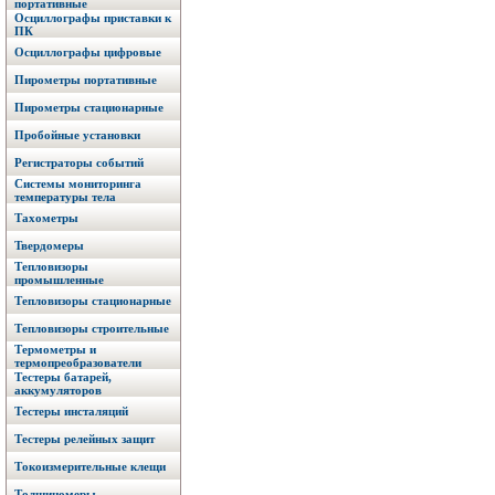
портативные
Осциллографы приставки к
ПК
Осциллографы цифровые
Пирометры портативные
Пирометры стационарные
Пробойные установки
Регистраторы событий
Системы мониторинга
температуры тела
Тахометры
Твердомеры
Тепловизоры
промышленные
Тепловизоры стационарные
Тепловизоры строительные
Термометры и
термопреобразователи
Тестеры батарей,
аккумуляторов
Тестеры инсталяций
Тестеры релейных защит
Токоизмерительные клещи
Толщиномеры