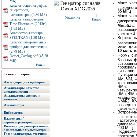
МБ)
Макс. час
Каталог осциллографов,
выходного
генераторов,
35 МГц
частотомеров (5,36 МБ)
Макс. час
|
Увеличить
Каталог калибраторов
Видео
дискрети
Time Electronics (2013г.)
,
Мвыб./с
(1,83 МБ)
разрешени
Анализаторы спектра
1
частоте
SPECTRAN (1,20 МБ)
Вертикаль
Каталог измерительных
разрешен
прибров для энергетики
макс. дли
10 млн. т
(2,79 МБ)
Формы сиг
Demei_Catalog.pdf (45,28
базовых ф
МБ)
встроенны
Еще...
произвол
сигналов
Каталог товаров
Функции м
АМ, ЧМ, 
Аксессуары для приборов
трехпозиц
ЧМн,
Анализаторы качества
четырехпо
электроэнергии
ЧМн, ФМн
Анализаторы спектра и
квадратур
антенны
ФМн-2, А
развертка
Анемометры
пакетный 
Встроенн
Виброметры
высокото
Влагомеры /
частотоме
термогигрометры
диапазон
Вольтметры универсальные
200 МГц
/ настольные мультиметры
Поддержи
Газоанализаторы, счетчики
протокол 