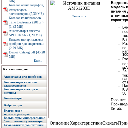
МБ)
Бюджетн
Каталог осциллографов,
модель и
генераторов,
питания 
частотомеров (5,36 МБ)
отличны
Увеличить
Каталог калибраторов
характер
Time Electronics (2013г.)
(1,83 МБ)
Бл
Анализаторы спектра
по
SPECTRAN (1,20 МБ)
то
Каталог измерительных
В 
Ра
прибров для энергетики
по
(2,79 МБ)
на
Demei_Catalog.pdf (45,28
10
МБ)
Ра
Еще...
по
мА
Каталог товаров
За
ток
Аксессуары для приборов
на
от 
Анализаторы качества
Пит
электроэнергии
Анализаторы спектра и
В 
антенны
50 
Анемометры
Гарантия
Производ
Виброметры
Китай.
Влагомеры /
термогигрометры
Вольтметры универсальные
/ настольные мультиметры
Описание
Характеристики
Скачать
Прин
Газоанализаторы, счетчики