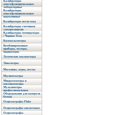
Калибраторы
многофункциональные
лабораторные
Калибраторы
многофункциональные
портативные
Калибраторы петли тока
Калибраторы счетчиков
электроэнергии
Калибраторы температуры
/ Черные Тела
Киловольтметры
Комбинированные
приборы, тестеры,
индикаторы
Логические анализаторы
Люксметры
Магазины, меры, мосты
Магнитометры
Микроомметры и
миллиомметры
Мультиметры
профессиональные
Оборудование для контроля
бетона
Осциллографы Fluke
Осциллографы аналоговые
Осциллографы