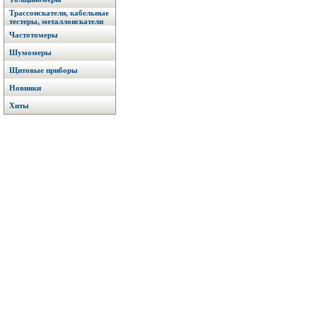
Трассоискатели, кабельные
тестеры, металлоискатели
Частотомеры
Шумомеры
Щитовые приборы
Новинки
Хиты