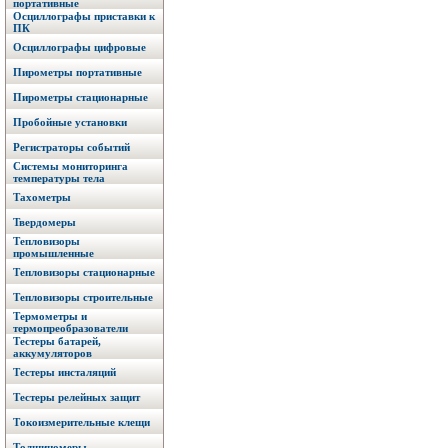
портативные
Осциллографы приставки к
ПК
Осциллографы цифровые
Пирометры портативные
Пирометры стационарные
Пробойные установки
Регистраторы событий
Системы мониторинга
температуры тела
Тахометры
Твердомеры
Тепловизоры
промышленные
Тепловизоры стационарные
Тепловизоры строительные
Термометры и
термопреобразователи
Тестеры батарей,
аккумуляторов
Тестеры инсталяций
Тестеры релейных защит
Токоизмерительные клещи
Толщиномеры