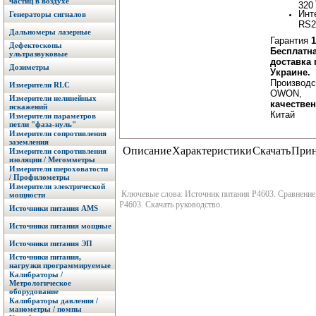
частиц в воздухе
320
Инт
Генераторы сигналов
RS2
Дальномеры лазерные
Гарантия
1
Дефектоскопы
Бесплатн
ультразвуковые
доставка 
Дозиметры
Украине.
Производс
Измерители RLC
OWON,
Измерители нелинейных
качестве
искажений
Китай
Измерители параметров
петли "фаза-нуль"
Измерители сопротивления
заземления
Описание
Характеристики
Скачать
Прин
Измерители сопротивления
изоляции / Мегомметры
Измерители шероховатости
/ Профилометры
Измерители электрической
Ключевые слова: Источник питания P4603. Сравнение,
мощности
P4603. Скачать руководство.
Источники питания AMS
Источники питания мощные
Источники питания ЭП
Источники питания,
нагрузки программируемые
Калибраторы /
Метрологическое
оборудование
Калибраторы давления /
манометры / помпы