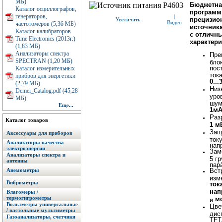
МБ)
Бюджетна
Каталог осциллографов,
программ
генераторов,
|
прецизио
Увеличить
Видео
частотомеров (5,36 МБ)
источник
Каталог калибраторов
с отличн
Time Electronics (2013г.)
характери
(1,83 МБ)
Анализаторы спектра
Пре
SPECTRAN (1,20 МБ)
бло
пос
Каталог измерительных
ток
прибров для энергетики
0...
(2,79 МБ)
Низ
Demei_Catalog.pdf (45,28
уро
МБ)
шум
Еще...
1м
Раз
Каталог товаров
1 м
Защ
Аксессуары для приборов
току
Анализаторы качества
нап
электроэнергии
Зам
Анализаторы спектра и
5 г
антенны
пар
Анемометры
Вст
изм
Виброметры
ток
нап
Влагомеры /
термогигрометры
м
и
Вольтметры универсальные
Цве
/ настольные мультиметры
дис
Газоанализаторы, счетчики
TFT