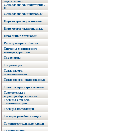
портативные
Осциллографы приставки к
ПК
Осциллографы цифровые
Пирометры портативные
Пирометры стационарные
Пробойные установки
Регистраторы событий
Системы мониторинга
температуры тела
Тахометры
Твердомеры
Тепловизоры
промышленные
Тепловизоры стационарные
Тепловизоры строительные
Термометры и
термопреобразователи
Тестеры батарей,
аккумуляторов
Тестеры инсталяций
Тестеры релейных защит
Токоизмерительные клещи
Толщиномеры