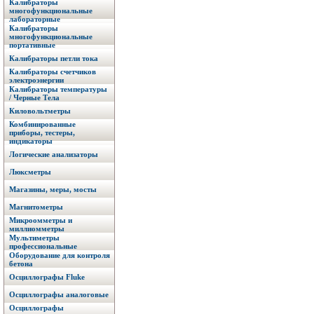
Калибраторы
многофункциональные
лабораторные
Калибраторы
многофункциональные
портативные
Калибраторы петли тока
Калибраторы счетчиков
электроэнергии
Калибраторы температуры
/ Черные Тела
Киловольтметры
Комбинированные
приборы, тестеры,
индикаторы
Логические анализаторы
Люксметры
Магазины, меры, мосты
Магнитометры
Микроомметры и
миллиомметры
Мультиметры
профессиональные
Оборудование для контроля
бетона
Осциллографы Fluke
Осциллографы аналоговые
Осциллографы