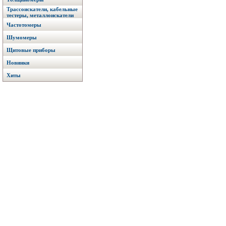
Трассоискатели, кабельные
тестеры, металлоискатели
Частотомеры
Шумомеры
Щитовые приборы
Новинки
Хиты