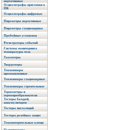
портативные
Осциллографы приставки к
ПК
Осциллографы цифровые
Пирометры портативные
Пирометры стационарные
Пробойные установки
Регистраторы событий
Системы мониторинга
температуры тела
Тахометры
Твердомеры
Тепловизоры
промышленные
Тепловизоры стационарные
Тепловизоры строительные
Термометры и
термопреобразователи
Тестеры батарей,
аккумуляторов
Тестеры инсталяций
Тестеры релейных защит
Токоизмерительные клещи
Толщиномеры