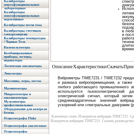
Калибраторы
спект
многофункциональные
диагр
лабораторные
Испол
Калибраторы
литие
многофункциональные
аккум
портативные
спосо
безоп
Калибраторы петли тока
подза
Калибраторы счетчиков
в люб
электроэнергии
и посл
работа
Калибраторы температуры
течен
/ Черные Тела
длите
Киловольтметры
време
Комбинированные
приборы, тестеры,
индикаторы
Логические анализаторы
Описание
Характеристики
Скачать
Прин
Люксметры
Виброметры TIME7231 / TIME7232 предн
Магазины, меры, мосты
и размаха виброперемещения, а также 
любого работающего промышленного аг
Магнитометры
используется пьезоэлектрический 
Микроомметры и
электрический сигнал, который зате
миллиомметры
среднеквадратичных значений вибра
Мультиметры
ускорений или спектральных диаграмм (
профессиональные
Оборудование для контроля
бетона
Ключевые слова: Измеритель вибрации TIME7231. Срав
Осциллографы Fluke
Измеритель вибрации TIME7231. Скачать руководство
Осциллографы аналоговые
Осциллографы