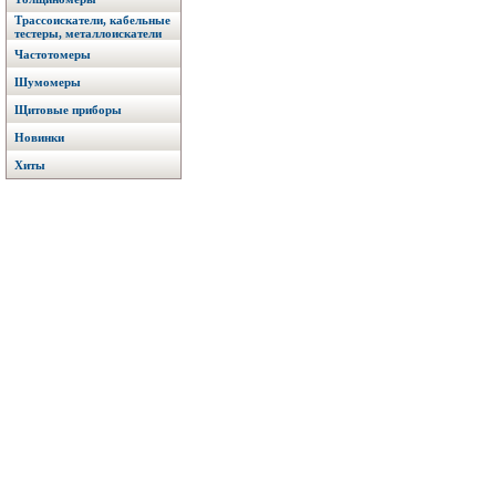
Трассоискатели, кабельные
тестеры, металлоискатели
Частотомеры
Шумомеры
Щитовые приборы
Новинки
Хиты