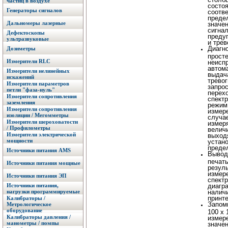
частиц в воздухе
состоя
Генераторы сигналов
соотве
преде
Дальномеры лазерные
значе
сигна
Дефектоскопы
преду
ультразвуковые
и трев
Диагн
Дозиметры
прост
Измерители RLC
неисп
автом
Измерители нелинейных
выдач
искажений
тревог
Измерители параметров
запрос
петли "фаза-нуль"
перех
Измерители сопротивления
спект
заземления
режим
Измерители сопротивления
измер
изоляции / Мегомметры
случае
Измерители шероховатости
измер
/ Профилометры
велич
Измерители электрической
выход
мощности
устан
преде
Источники питания AMS
Вывод
печат
Источники питания мощные
резул
измер
Источники питания ЭП
спект
Источники питания,
диагр
нагрузки программируемые
налич
принте
Калибраторы /
Запом
Метрологическое
оборудование
100 х 
Калибраторы давления /
измер
манометры / помпы
значен