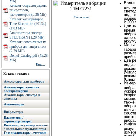
МБ)
Больш
Каталог осциллографов,
диспле
генераторов,
свето
частотомеров (5,36 МБ)
подсве
Увеличить
разре
Каталог калибраторов
х 200 
Time Electronics (2013г.)
Длите
(1,83 МБ)
время
Анализаторы спектра
вибро
SPECTRAN (1,20 МБ)
одног
аккум
Каталог измерительных
Малы
прибров для энергетики
габар
(2,79 МБ)
разме
Demei_Catalog.pdf (45,28
прибор
МБ)
Два р
Еще...
индик
режим
(Число
Каталог товаров
режим
(Спект
Аксессуары для приборов
Измер
Анализаторы качества
вибра
электроэнергии
ускоре
скорос
Анализаторы спектра и
смеще
антенны
также
Анемометры
оборо
двигат
Виброметры
собст
часто
Влагомеры /
вибрац
термогигрометры
Индик
Вольтметры универсальные
резул
/ настольные мультиметры
измер
Газоанализаторы, счетчики
столб