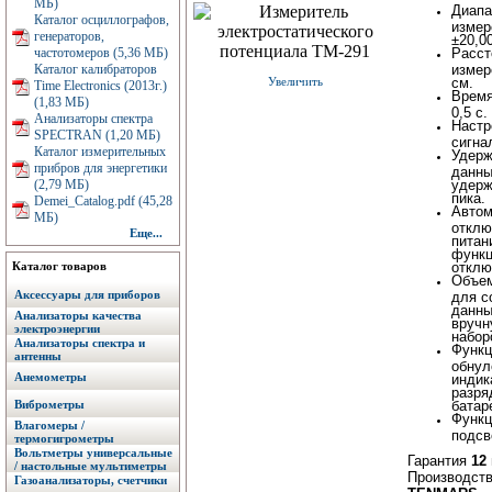
МБ)
Диапа
Каталог осциллографов,
измер
генераторов,
±20,0
частотомеров (5,36 МБ)
Расст
Каталог калибраторов
измер
Увеличить
см.
Time Electronics (2013г.)
Время
(1,83 МБ)
0,5 с.
Анализаторы спектра
Настр
SPECTRAN (1,20 МБ)
сигна
Каталог измерительных
Удерж
прибров для энергетики
данны
(2,79 МБ)
удерж
пика.
Demei_Catalog.pdf (45,28
Автом
МБ)
отклю
Еще...
питан
функц
Каталог товаров
отклю
Объем
Аксессуары для приборов
для с
данн
Анализаторы качества
вручн
электроэнергии
набор
Анализаторы спектра и
Функц
антенны
обнул
Анемометры
индик
разря
Виброметры
батар
Функц
Влагомеры /
подсв
термогигрометры
Вольтметры универсальные
Гарантия
12
/ настольные мультиметры
Производст
Газоанализаторы, счетчики