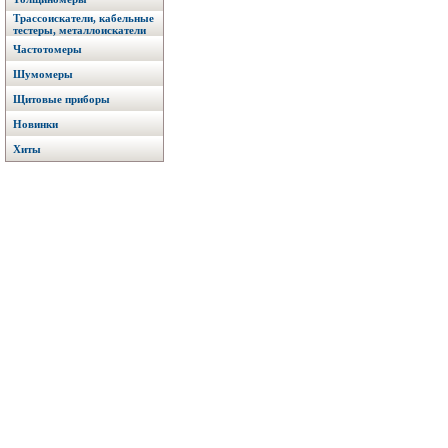
Трассоискатели, кабельные
тестеры, металлоискатели
Частотомеры
Шумомеры
Щитовые приборы
Новинки
Хиты