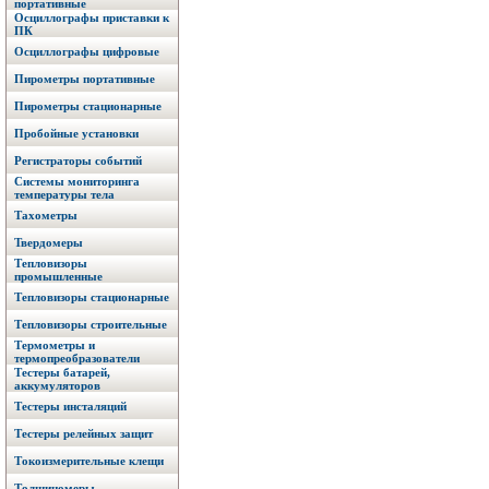
портативные
Осциллографы приставки к
ПК
Осциллографы цифровые
Пирометры портативные
Пирометры стационарные
Пробойные установки
Регистраторы событий
Системы мониторинга
температуры тела
Тахометры
Твердомеры
Тепловизоры
промышленные
Тепловизоры стационарные
Тепловизоры строительные
Термометры и
термопреобразователи
Тестеры батарей,
аккумуляторов
Тестеры инсталяций
Тестеры релейных защит
Токоизмерительные клещи
Толщиномеры