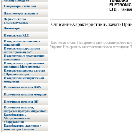
TENMARS
частиц в воздухе
ELETRONICS
Генераторы сигналов
LTD., Тайва
Дальномеры лазерные
Дефектоскопы
ультразвуковые
Описание
Характеристики
Скачать
Прин
Дозиметры
Измерители RLC
Измерители нелинейных
Ключевые слова: Измеритель электростатического поте
искажений
Украине Измеритель электростатического потенциала 
Измерители параметров
петли "фаза-нуль"
Измерители сопротивления
заземления
Измерители сопротивления
изоляции / Мегомметры
Измерители шероховатости
/ Профилометры
Измерители электрической
мощности
Источники питания AMS
Источники питания мощные
Источники питания ЭП
Источники питания,
нагрузки программируемые
Калибраторы /
Метрологическое
оборудование
Калибраторы давления /
манометры / помпы