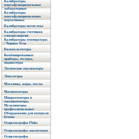
Калибраторы
многофункциональные
лабораторные
Калибраторы
многофункциональные
портативные
Калибраторы петли тока
Калибраторы счетчиков
электроэнергии
Калибраторы температуры
/ Черные Тела
Киловольтметры
Комбинированные
приборы, тестеры,
индикаторы
Логические анализаторы
Люксметры
Магазины, меры, мосты
Магнитометры
Микроомметры и
миллиомметры
Мультиметры
профессиональные
Оборудование для контроля
бетона
Осциллографы Fluke
Осциллографы аналоговые
Осциллографы