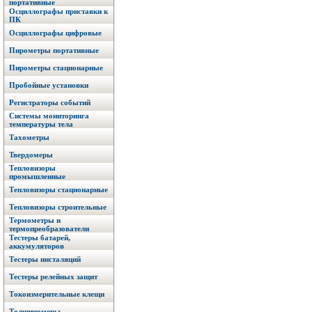
портативные
Осциллографы приставки к
ПК
Осциллографы цифровые
Пирометры портативные
Пирометры стационарные
Пробойные установки
Регистраторы событий
Системы мониторинга
температуры тела
Тахометры
Твердомеры
Тепловизоры
промышленные
Тепловизоры стационарные
Тепловизоры строительные
Термометры и
термопреобразователи
Тестеры батарей,
аккумуляторов
Тестеры инсталяций
Тестеры релейных защит
Токоизмерительные клещи
Толщиномеры