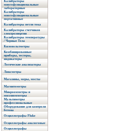
Калибраторы
многофункциональные
лабораторные
Калибраторы
многофункциональные
портативные
Калибраторы петли тока
Калибраторы счетчиков
электроэнергии
Калибраторы температуры
/ Черные Тела
Киловольтметры
Комбинированные
приборы, тестеры,
индикаторы
Логические анализаторы
Люксметры
Магазины, меры, мосты
Магнитометры
Микроомметры и
миллиомметры
Мультиметры
профессиональные
Оборудование для контроля
бетона
Осциллографы Fluke
Осциллографы аналоговые
Осциллографы