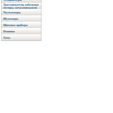
Трассоискатели, кабельные
тестеры, металлоискатели
Частотомеры
Шумомеры
Щитовые приборы
Новинки
Хиты