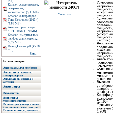
МБ)
Измерени
Каталог осциллографов,
напряжени
генераторов,
мощности
частотомеров (5,36 МБ)
коэффици
Увеличить
мощности 
Каталог калибраторов
Одноврем
Time Electronics (2013г.)
отображен
(1,83 МБ)
показаний
Анализаторы спектра
мощности,
SPECTRAN (1,20 МБ)
напряжен
(коэффиц
Каталог измерительных
мощности
прибров для энергетики
частоты)
(2,79 МБ)
Действите
Demei_Catalog.pdf (45,28
среднеква
МБ)
значение
напряжени
Еще...
мощности
Автоматич
Каталог товаров
калибровк
компьюте
Аксессуары для приборов
Функция и
Анализаторы качества
максималь
электроэнергии
минималь
значения
Анализаторы спектра и
Высокая
антенны
устойчиво
Анемометры
воздейст
внешнего
Виброметры
Коэффици
Влагомеры /
трансформ
термогигрометры
(1…99)
Вольтметры универсальные
Функция о
/ настольные мультиметры
значения 
Газоанализаторы, счетчики
1,200)