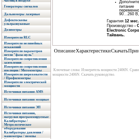
частиц в воздухе
Дополнит
питание
Генераторы сигналов
переменно
90…260 В,
Дальномеры лазерные
Дефектоскопы
Гарантия
12 мес.
ультразвуковые
Производство
- 
Дозиметры
Electronic Corpo
Тайвань.
Измерители RLC
Измерители нелинейных
искажений
Описание
Характеристики
Скачать
Прин
Измерители параметров
петли "фаза-нуль"
Измерители сопротивления
заземления
Измерители сопротивления
Ключевые слова: Измеритель мощности 2406N. Сравнен
изоляции / Мегомметры
Измерители шероховатости
мощности 2406N. Скачать руководство.
/ Профилометры
Измерители электрической
мощности
Источники питания AMS
Источники питания мощные
Источники питания ЭП
Источники питания,
нагрузки программируемые
Калибраторы /
Метрологическое
оборудование
Калибраторы давления /
манометры / помпы