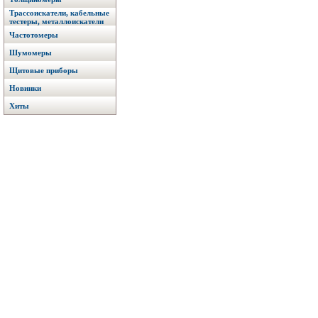
Трассоискатели, кабельные
тестеры, металлоискатели
Частотомеры
Шумомеры
Щитовые приборы
Новинки
Хиты