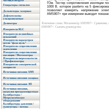
частиц в воздухе
ГОм. Тестер сопротивления изоляции по
Генераторы сигналов
1000 В, которое разбито на 5 фиксиров
позволяет измерять напряжение элек
Дальномеры лазерные
AMS907+ при измерении выводит показан
Дефектоскопы
ультразвуковые
Ключевые слова: Мегаомметр AMS907+. Сравнение, оп
Дозиметры
AMS907+. Скачать руководство.
Измерители RLC
Измерители нелинейных
искажений
Измерители параметров
петли "фаза-нуль"
Измерители сопротивления
заземления
Измерители сопротивления
изоляции / Мегомметры
Измерители шероховатости
/ Профилометры
Измерители электрической
мощности
Источники питания AMS
Источники питания мощные
Источники питания ЭП
Источники питания,
нагрузки программируемые
Калибраторы /
Метрологическое
оборудование
Калибраторы давления /
манометры / помпы