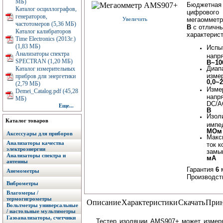
МБ)
Бюджетная
Каталог осциллографов,
цифрового
генераторов,
Увеличить
мегаомметр
частотомеров (5,36 МБ)
В
с отличн
Каталог калибраторов
характерис
Time Electronics (2013г.)
(1,83 МБ)
Испы
Анализаторы спектра
напр
SPECTRAN (1,20 МБ)
В~10
Диап
Каталог измерительных
изме
прибров для энергетики
0,0~
(2,79 МБ)
Изме
Demei_Catalog.pdf (45,28
напр
МБ)
DC/
Еще...
В
Изол
Каталог товаров
импе
МОм
Аксессуары для приборов
Макс
Анализаторы качества
ток к
электроэнергии
замы
Анализаторы спектра и
мА
антенны
Гарантия
6
м
Анемометры
Производст
Виброметры
Влагомеры /
термогигрометры
Описание
Характеристики
Скачать
Прин
Вольтметры универсальные
/ настольные мультиметры
Газоанализаторы, счетчики
Тестер изоляции AMS907+ может измеря