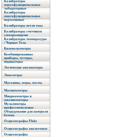
Калибраторы
многофункциональные
лабораторные
Калибраторы
многофункциональные
портативные
Калибраторы петли тока
Калибраторы счетчиков
электроэнергии
Калибраторы температуры
/ Черные Тела
Киловольтметры
Комбинированные
приборы, тестеры,
индикаторы
Логические анализаторы
Люксметры
Магазины, меры, мосты
Магнитометры
Микроомметры и
миллиомметры
Мультиметры
профессиональные
Оборудование для контроля
бетона
Осциллографы Fluke
Осциллографы аналоговые
Осциллографы