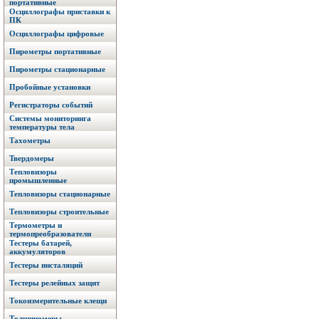
портативные
Осциллографы приставки к
ПК
Осциллографы цифровые
Пирометры портативные
Пирометры стационарные
Пробойные установки
Регистраторы событий
Системы мониторинга
температуры тела
Тахометры
Твердомеры
Тепловизоры
промышленные
Тепловизоры стационарные
Тепловизоры строительные
Термометры и
термопреобразователи
Тестеры батарей,
аккумуляторов
Тестеры инсталяций
Тестеры релейных защит
Токоизмерительные клещи
Толщиномеры