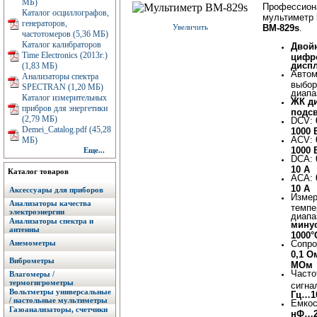
МБ)
Профессион
Каталог осциллографов,
мультиметр
генераторов,
Увеличить
BM-829s
.
частотомеров (5,36 МБ)
Каталог калибраторов
Двой
Time Electronics (2013г.)
цифр
дисп
(1,83 МБ)
Автом
Анализаторы спектра
выбор
SPECTRAN (1,20 МБ)
диапа
Каталог измерительных
ЖК д
прибров для энергетики
подс
(2,79 МБ)
DCV:
Demei_Catalog.pdf (45,28
1000 
ACV:
МБ)
1000 
Еще...
DСА:
10 А
Каталог товаров
АСА:
10 А
Аксессуары для приборов
Измер
Анализаторы качества
темпе
электроэнергии
диапа
Анализаторы спектра и
мину
антенны
1000°
Анемометры
Сопро
0,1 
Виброметры
МОм
Часто
Влагомеры /
термогигрометры
сигна
Вольтметры универсальные
Гц…10
/ настольные мультиметры
Емкос
Газоанализаторы, счетчики
нФ…2