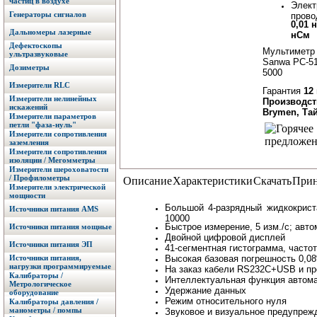
частиц в воздухе
Элект
Генераторы сигналов
прово
0,01
Дальномеры лазерные
нСм
Дефектоскопы
Мультиметр
ультразвуковые
Sanwa PC-51
Дозиметры
5000
Измерители RLC
Гарантия
12
Измерители нелинейных
Производст
искажений
Brymen, Та
Измерители параметров
петли "фаза-нуль"
Измерители сопротивления
заземления
Измерители сопротивления
изоляции / Мегомметры
Измерители шероховатости
/ Профилометры
Описание
Характеристики
Скачать
Прин
Измерители электрической
мощности
Большой 4-разрядный жидкокрист
Источники питания AMS
10000
Быстрое измерение, 5 изм./с; авт
Источники питания мощные
Двойной цифровой дисплей
Источники питания ЭП
41-сегментная гистограмма, частот
Источники питания,
Высокая базовая погрешность 0,
нагрузки программируемые
На заказ кабели RS232C+USB и пр
Калибраторы /
Интеллектуальная функция автома
Метрологическое
Удержание данных
оборудование
Режим относительного нуля
Калибраторы давления /
манометры / помпы
Звуковое и визуальное предупреж