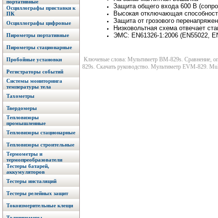
портативные
Защита общего входа 600 В (сопрот
Осциллографы приставки к
Высокая отключающая способность
ПК
Защита от грозового перенапряжени
Осциллографы цифровые
Низковольтная схема отвечает ста
ЭМС: EN61326-1:2006 (EN55022, EN61
Пирометры портативные
Пирометры стационарные
Ключевые слова: Мультиметр BM-829s. Сравнение, оп
Пробойные установки
829s. Скачать руководство. Мультиметр EVM-829. Mul
Регистраторы событий
Системы мониторинга
температуры тела
Тахометры
Твердомеры
Тепловизоры
промышленные
Тепловизоры стационарные
Тепловизоры строительные
Термометры и
термопреобразователи
Тестеры батарей,
аккумуляторов
Тестеры инсталяций
Тестеры релейных защит
Токоизмерительные клещи
Толщиномеры