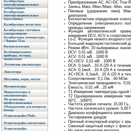
Калибраторы
Преобразование AC, AC+DC True 
многофункциональные
Запись Макс./Мин./Макс.-Мин. зна
лабораторные
Пиковые (удержание пика) Макс
Калибраторы
диапазона
многофункциональные
Бесконтактное определение электр
портативные
Определение электрического по
Калибраторы петли тока
провода напряжения
Калибраторы счетчиков
Функция автоматической пров
электроэнергии
измерения DCV, ACV и сопротивле
Калибраторы температуры
Lo-Z: Функция низкого входного с
/ Черные Тела
Большой жидкокристаллический ди
Киловольтметры
Режим dBm, 20 выбираемых значен
Комбинированные
DCV: 0,01 мВ…1000 В
приборы, тестеры,
ACV: 0,01 мВ…1000 В
индикаторы
AC+DCV: 0,01 мВ…1000 В
Логические анализаторы
DСА: 0,1мкА…10 А (20 А в течение
АСА: 0,1мкА…10 А (20 А в течение
Люксметры
АС+DCА: 0,1мкА…10 А (20 А в тече
Сопротивление: 0,1 Ом…60 МОм
Магазины, меры, мосты
Электрическая проводимость: 0,
Магнитометры
Емкость: 0,01 нФ…25 мФ
T1 Измерение температуры одной 
Микроомметры и
миллиомметры
T2 Одновременное измерение тем
Мультиметры
50°C…1000°C
профессиональные
Частота уровня сигнала: 15,00 Гц
Оборудование для контроля
Частота логического уровня: 5,00
бетона
Диапазон коэффициента заполнени
Осциллографы Fluke
Тестирование диодов
Прочный огнеупорный корпус с кры
Осциллографы аналоговые
Сменный защитный кожух с фиксат
Осциллографы
На заказ магнитная вешалка