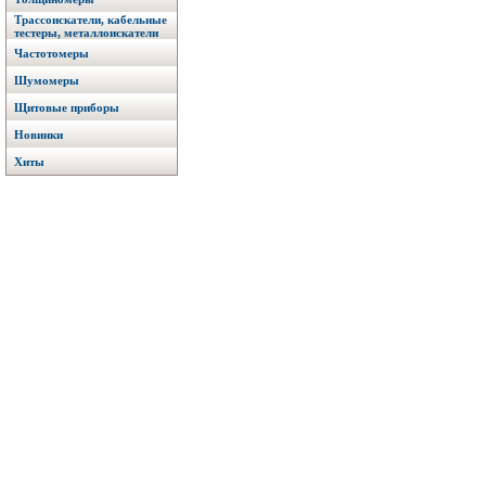
Трассоискатели, кабельные
тестеры, металлоискатели
Частотомеры
Шумомеры
Щитовые приборы
Новинки
Хиты