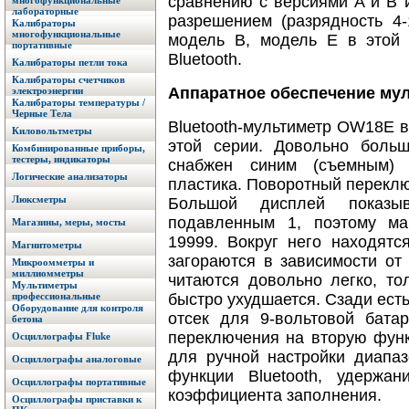
сравнению с версиями A и B 
многофункциональные
лабораторные
разрешением (разрядность 4-
Калибраторы
многофункциональные
модель B, модель E в этой
портативные
Bluetooth.
Калибраторы петли тока
Калибраторы счетчиков
Аппаратное обеспечение му
электроэнергии
Калибраторы температуры /
Черные Тела
Bluetooth-мультиметр OW18E в
Киловольтметры
этой серии. Довольно боль
Комбинированные приборы,
тестеры, индикаторы
снабжен синим (съемным) 
Логические анализаторы
пластика. Поворотный переклю
Люксметры
Большой дисплей показыв
подавленным 1, поэтому ма
Магазины, меры, мосты
19999. Вокруг него находятс
Магнитометры
загораются в зависимости от
Микроомметры и
миллиомметры
читаются довольно легко, то
Мультиметры
профессиональные
быстро ухудшается. Сзади ест
Оборудование для контроля
отсек для 9-вольтовой бата
бетона
переключения на вторую фун
Осциллографы Fluke
для ручной настройки диапаз
Осциллографы аналоговые
функции Bluetooth, удержан
Осциллографы портативные
коэффициента заполнения.
Осциллографы приставки к