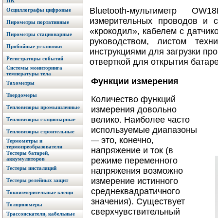
ПК
Bluetooth-мультиметр OW
Осциллографы цифровые
измерительных проводов и 
Пирометры портативные
«крокодил», кабелем с датчико
Пирометры стационарные
руководством, листом техни
Пробойные установки
инструкциями для загрузки про
Регистраторы событий
отверткой для открытия батаре
Системы мониторинга
температуры тела
Функции измерения
Тахометры
Твердомеры
Количество функций
Тепловизоры промышленные
измерения довольно
велико. Наиболее часто
Тепловизоры стационарные
используемые диапазоны
Тепловизоры строительные
это, конечно,
—
Термометры и
термопреобразователи
напряжение и ток (в
Тестеры батарей,
аккумуляторов
режиме переменного
Тестеры инсталяций
напряжения возможно
измерение истинного
Тестеры релейных защит
среднеквадратичного
Токоизмерительные клещи
значения). Существует
Толщиномеры
сверхчувствительный
Трассоискатели, кабельные