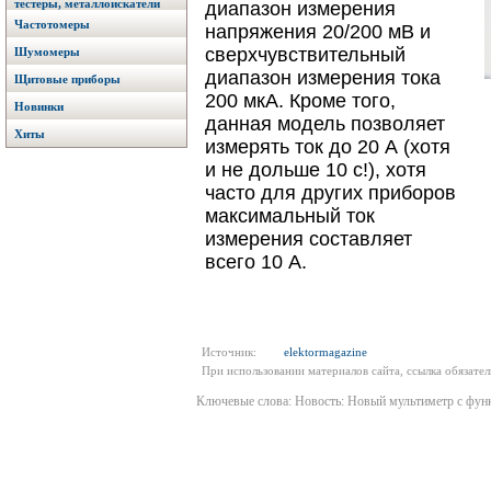
тестеры, металлоискатели
диапазон измерения
Частотомеры
напряжения 20/200 мВ и
сверхчувствительный
Шумомеры
диапазон измерения тока
Щитовые приборы
200 мкА. Кроме того,
Новинки
данная модель позволяет
Хиты
измерять ток до 20 А (хотя
и не дольше 10 с!), хотя
часто для других приборов
максимальный ток
измерения составляет
всего 10 А.
Источник:
elektormagazine
При использовании материалов сайта, ссылка обязател
Ключевые слова: Новость: Новый мультиметр с ф