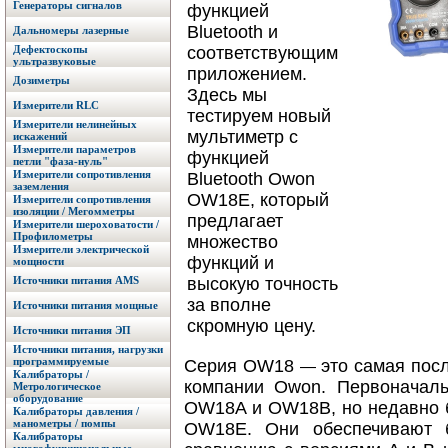
Генераторы сигналов
функцией
Bluetooth и
Дальномеры лазерные
Дефектоскопы
соответствующим
ультразвуковые
приложением.
Дозиметры
Здесь мы
Измерители RLC
тестируем новый
Измерители нелинейных
мультиметр с
искажений
Измерители параметров
функцией
петли "фаза-нуль"
Измерители сопротивления
Bluetooth Owon
заземления
OW18E, который
Измерители сопротивления
изоляции / Мегомметры
предлагает
Измерители шероховатости /
Профилометры
множество
Измерители электрической
функций и
мощности
Источники питания AMS
высокую точность
за вполне
Источники питания мощные
скромную цену.
Источники питания ЭП
Источники питания, нагрузки
программируемые
Серия OW18
это самая пос
—
Калибраторы /
компании Owon. Первоначал
Метрологическое
оборудование
OW18A и OW18B, но недавно
Калибраторы давления /
манометры / помпы
OW18E. Они обеспечивают 
Калибраторы