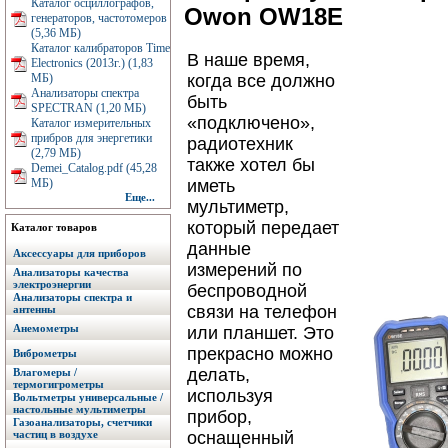
Каталог осциллографов,
Owon OW18E
генераторов, частотомеров
(5,36 МБ)
Каталог калибраторов Time
В наше время,
Electronics (2013г.) (1,83
МБ)
когда все должно
Анализаторы спектра
быть
SPECTRAN (1,20 МБ)
«подключено»,
Каталог измерительных
прибров для энергетики
радиотехник
(2,79 МБ)
также хотел бы
Demei_Catalog.pdf (45,28
МБ)
иметь
Еще...
мультиметр,
который передает
Каталог товаров
данные
Аксессуары для приборов
измерений по
Анализаторы качества
электроэнергии
беспроводной
Анализаторы спектра и
связи на телефон
антенны
Анемометры
или планшет. Это
прекрасно можно
Виброметры
делать,
Влагомеры /
термогигрометры
используя
Вольтметры универсальные /
настольные мультиметры
прибор,
Газоанализаторы, счетчики
частиц в воздухе
оснащенный