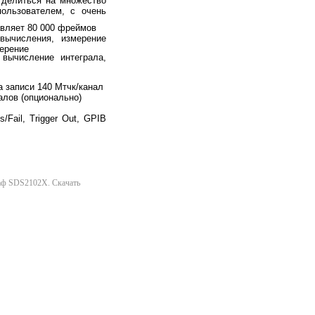
 делиться на множество
пользователем, с очень
авляет 80 000 фреймов
вычисления, измерение
мерение
 вычисление интеграла,
а записи 140 Мтчк/канал
алов (опционально)
Fail, Trigger Out, GPIB
раф SDS2102X. Скачать