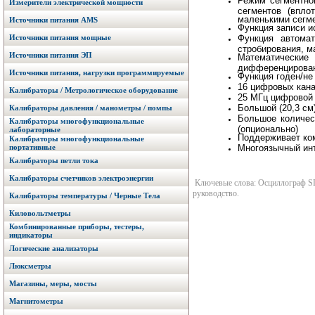
Режим сегментно
Измерители электрической мощности
сегментов (впло
маленькими сегме
Источники питания AMS
Функция записи и
Источники питания мощные
Функция автомат
стробирования, м
Источники питания ЭП
Математические 
дифференцировани
Источники питания, нагрузки программируемые
Функция годен/не
16 цифровых кана
Калибраторы / Метрологическое оборудование
25 МГц цифровой 
Большой (20,3 см
Калибраторы давления / манометры / помпы
Большое количест
Калибраторы многофункциональные
(опционально)
лабораторные
Поддерживает ко
Калибраторы многофункциональные
портативные
Многоязычный инт
Калибраторы петли тока
Калибраторы счетчиков электроэнергии
Ключевые слова: Осциллограф SD
руководство.
Калибраторы температуры / Черные Тела
Киловольтметры
Комбинированные приборы, тестеры,
индикаторы
Логические анализаторы
Люксметры
Магазины, меры, мосты
Магнитометры