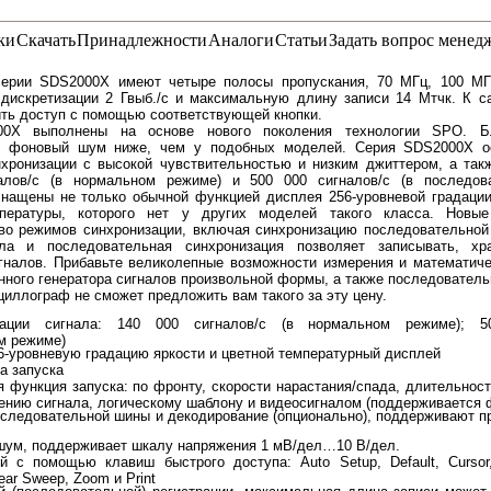
ки
Скачать
Принадлежности
Аналоги
Статьи
Задать вопрос менед
ерии SDS2000X имеют четыре полосы пропускания, 70 МГц, 100 МГ
дискретизации 2 Гвыб./с и максимальную длину записи 14 Мтчк. К 
ть доступ с помощью соответствующей кнопки.
0X выполнены на основе нового поколения технологии SPO. Бл
а, фоновый шум ниже, чем у подобных моделей. Серия SDS2000X о
хронизации с высокой чувствительностью и низким джиттером, а такж
алов/с (в нормальном режиме) и 500 000 сигналов/с (в последов
нащены не только обычной функцией дисплея 256-уровневой градации
пературы, которого нет у других моделей такого класса. Новые
о режимов синхронизации, включая синхронизацию последовательной
ла и последовательная синхронизация позволяет записывать, хр
гналов. Прибавьте великолепные возможности измерения и математиче
нного генератора сигналов произвольной формы, а также последователь
сциллограф не сможет предложить вам такого за эту цену.
рации сигнала: 140 000 сигналов/с (в нормальном режиме); 5
м режиме)
-уровневую градацию яркости и цветной температурный дисплей
а запуска
 функция запуска: по фронту, скорости нарастания/спада, длительности
ению сигнала, логическому шаблону и видеосигналом (поддерживается
следовательной шины и декодирование (опционально), поддерживают пр
шум, поддерживает шкалу напряжения 1 мВ/дел…10 В/дел.
 с помощью клавиш быстрого доступа: Auto Setup, Default, Cursor, 
lear Sweep, Zoom и Print