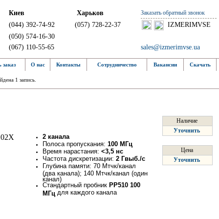
Киев
Харьков
Заказать обратный звонок
(044) 392-74-92
(057) 728-22-37
IZMERIMVSE
(050) 574-16-30
(067) 110-55-65
sales@izmerimvse.ua
 заказ
О нас
Контакты
Сотрудничество
Вакансии
Скачать
йдена 1 запись.
Наличие
Уточнить
2 канала
Полоса пропускания:
100 МГц
Цена
Время нарастания:
<3,5 нс
Частота дискретизации:
2 Гвыб./с
Уточнить
Глубина памяти: 70 Мтчк/канал
(два канала); 140 Мтчк/канал (один
канал)
Стандартный пробник
PР510 100
для каждого канала
МГц