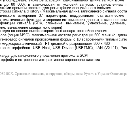
й (последовательной) регистрации, максимальная длина записи может
ть до 80 000), в зависимости от условий запуска, установленных 
нтами времени простоя для регистрации специального события
стории сигнала (History), максимальная длина записанного сигнала сост
ического измерения 37 параметров, поддерживает статистические 
атематические функции, измерение исторических данных, эталонное из
функции сигнала (БПФ, сложение, вычитание, умножение, деление,
е, вычисление квадратного корня)
 годен на основе высокоскоростного аппаратного обеспечения
лов (опция MSO), максимальная частота регистрации 500 Мвыб./с, длин
генератор сигналов произвольной формы с 10 встроенными типами сигн
) жидкокристаллический TFT дисплей с разрешением 800 х 480
во интерфейсов: USB Host, USB Device (USBTMC), LAN (VXI-11), Pass/
манды дистанционного управления протокола SCPI
ерфейс и встроенная интерактивная справочная система
S2102X. Сравнение, описание, инструкция, обзоры, цена. Купить в Украине Осциллог