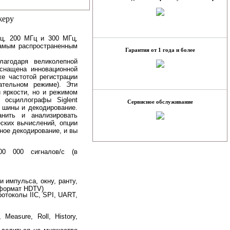
жеру
ц, 200 МГц и 300 МГц,
самым распространенным
Гарантия от 1 года и более
агодаря великолепной
снащена инновационной
е частотой регистрации
ательном режиме). Эти
 яркости, но и режимом
 осциллографы Siglent
Сервисное обслуживание
 шины и декодирование.
анить и анализировать
ских вычислений, опции
ное декодирование, и вы
00 000 сигналов/с (в
 импульса, окну, ранту,
 формат HDTV)
отоколы IIC, SPI, UART,
Measure, Roll, History,