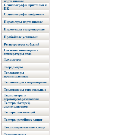
портативные
Осциллографы приставки к
ПК
Осциллографы цифровые
Пирометры портативные
Пирометры стационарные
Пробойные установки
Регистраторы событий
Системы мониторинга
температуры тела
Тахометры
Твердомеры
Тепловизоры
промышленные
Тепловизоры стационарные
Тепловизоры строительные
Термометры и
термопреобразователи
Тестеры батарей,
аккумуляторов
Тестеры инсталяций
Тестеры релейных защит
Токоизмерительные клещи
Толщиномеры