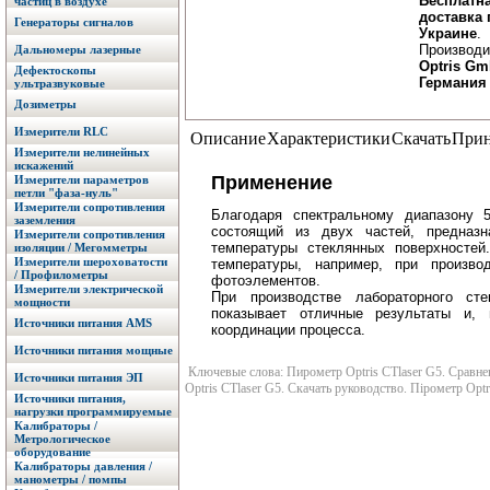
Бесплатн
частиц в воздухе
доставка 
Генераторы сигналов
Украине
.
Производи
Дальномеры лазерные
Optris Gm
Дефектоскопы
Германия
ультразвуковые
Дозиметры
Измерители RLC
Описание
Характеристики
Скачать
Прин
Измерители нелинейных
искажений
Применение
Измерители параметров
петли "фаза-нуль"
Измерители сопротивления
Благодаря спектральному диапазону 5
заземления
состоящий из двух частей, предназ
Измерители сопротивления
температуры стеклянных поверхносте
изоляции / Мегомметры
Измерители шероховатости
температуры, например, при произво
/ Профилометры
фотоэлементов.
Измерители электрической
При производстве лабораторного ст
мощности
показывает отличные результаты и, 
Источники питания AMS
координации процесса.
Источники питания мощные
Ключевые слова: Пирометр Optris CTlaser G5. Сравнен
Источники питания ЭП
Optris CTlaser G5. Скачать руководство. Пірометр Optri
Источники питания,
нагрузки программируемые
Калибраторы /
Метрологическое
оборудование
Калибраторы давления /
манометры / помпы