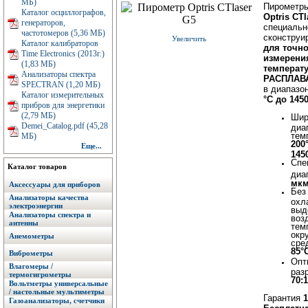
МБ)
Пирометры
Каталог осциллографов,
Optris CTl
генераторов,
специальн
частотомеров (5,36 МБ)
сконструи
Увеличить
Каталог калибраторов
для точно
Time Electronics (2013г.)
измерени
(1,83 МБ)
температ
Анализаторы спектра
РАСПЛАВ
SPECTRAN (1,20 МБ)
в диапазо
Каталог измерительных
°C до 1450
прибров для энергетики
(2,79 МБ)
Шир
Demei_Catalog.pdf (45,28
диа
тем
МБ)
200
Еще...
145
Спе
Каталог товаров
диа
мк
Аксессуары для приборов
Без
Анализаторы качества
охл
электроэнергии
выд
Анализаторы спектра и
воз
антенны
тем
окр
Анемометры
сре
85°
Виброметры
Опт
Влагомеры /
раз
термогигрометры
70:1
Вольтметры универсальные
/ настольные мультиметры
Гарантия
1
Газоанализаторы, счетчики