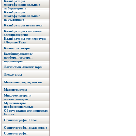
Калибраторы
многофункциональные
лабораторные
Калибраторы
многофункциональные
портативные
Калибраторы петли тока
Калибраторы счетчиков
электроэнергии
Калибраторы температуры
/ Черные Тела
Киловольтметры
Комбинированные
приборы, тестеры,
индикаторы
Логические анализаторы
Люксметры
Магазины, меры, мосты
Магнитометры
Микроомметры и
миллиомметры
Мультиметры
профессиональные
Оборудование для контроля
бетона
Осциллографы Fluke
Осциллографы аналоговые
Осциллографы