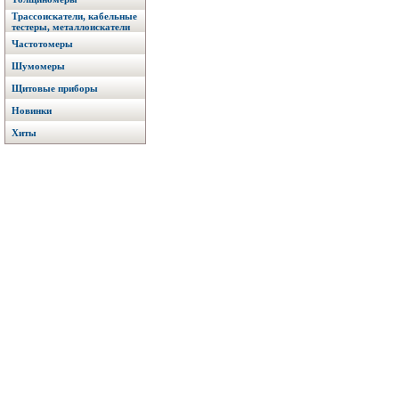
Трассоискатели, кабельные
тестеры, металлоискатели
Частотомеры
Шумомеры
Щитовые приборы
Новинки
Хиты