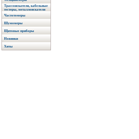
Трассоискатели, кабельные
тестеры, металлоискатели
Частотомеры
Шумомеры
Щитовые приборы
Новинки
Хиты