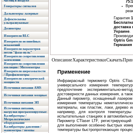
частиц в воздухе
75:1
Вре
Генераторы сигналов
реа
Дальномеры лазерные
Гарантия
1
Дефектоскопы
Бесплатн
ультразвуковые
доставка 
Дозиметры
Украине
.
Производи
Измерители RLC
Optris Gm
Измерители нелинейных
Германия
искажений
Измерители параметров
петли "фаза-нуль"
Измерители сопротивления
Описание
Характеристики
Скачать
Прин
заземления
Измерители сопротивления
изоляции / Мегомметры
Применение
Измерители шероховатости
/ Профилометры
Измерители электрической
Инфракрасный термометр Optris CTlas
мощности
универсального измерения температ
Источники питания AMS
предпочтение экспериментально-мет
достоверности данных измерения, а такж
Источники питания мощные
Данный пирометр, оснащенный лазером 
Источники питания ЭП
измерения температуры неметаллически
материалы, как пластик, лаки, дерево 
Источники питания,
например, для контроля температуры
нагрузки программируемые
Калибраторы /
испытательных станциях в автомобильн
Метрологическое
Пирометр CTlaser LTF, регистрирующий
оборудование
для выполнения особенно быстрых изме
Калибраторы давления /
температуры быстропротекающих процес
манометры / помпы