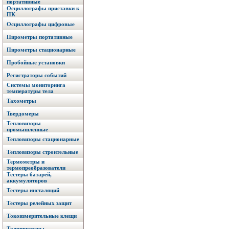
портативные
Осциллографы приставки к
ПК
Осциллографы цифровые
Пирометры портативные
Пирометры стационарные
Пробойные установки
Регистраторы событий
Системы мониторинга
температуры тела
Тахометры
Твердомеры
Тепловизоры
промышленные
Тепловизоры стационарные
Тепловизоры строительные
Термометры и
термопреобразователи
Тестеры батарей,
аккумуляторов
Тестеры инсталяций
Тестеры релейных защит
Токоизмерительные клещи
Толщиномеры