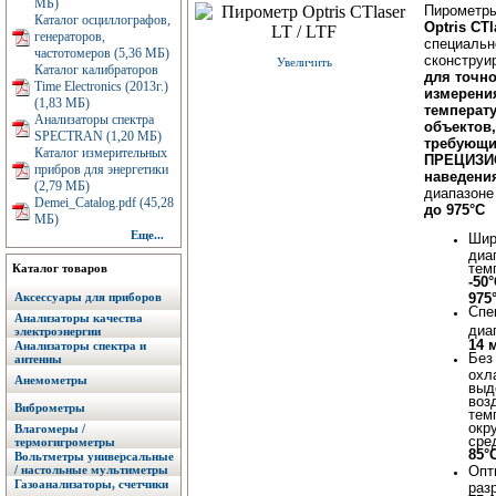
МБ)
Пирометры
Каталог осциллографов,
Optris CTl
генераторов,
специальн
частотомеров (5,36 МБ)
сконструи
Увеличить
Каталог калибраторов
для точно
Time Electronics (2013г.)
измерени
(1,83 МБ)
температ
Анализаторы спектра
объектов,
SPECTRAN (1,20 МБ)
требующи
Каталог измерительных
ПРЕЦИЗИ
прибров для энергетики
наведени
(2,79 МБ)
диапазоне
Demei_Catalog.pdf (45,28
до 975°C
МБ)
Еще...
Шир
диа
тем
Каталог товаров
-50
Аксессуары для приборов
975
Спе
Анализаторы качества
диа
электроэнергии
14 
Анализаторы спектра и
Без
антенны
охл
Анемометры
выд
воз
Виброметры
тем
окр
Влагомеры /
сре
термогигрометры
85°
Вольтметры универсальные
/ настольные мультиметры
Опт
Газоанализаторы, счетчики
раз