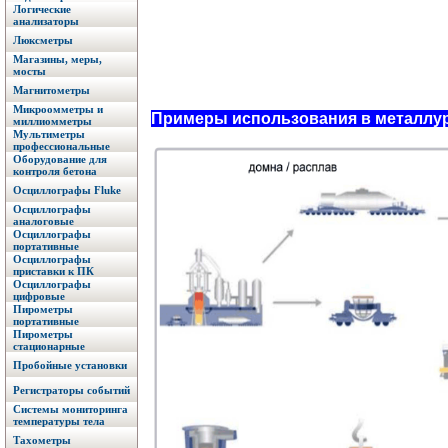
Логические
анализаторы
Люксметры
Магазины, меры,
мосты
Магнитометры
Микроомметры и
Примеры использования в металлу
миллиомметры
Мультиметры
профессиональные
Оборудование для
контроля бетона
Осциллографы Fluke
Осциллографы
аналоговые
Осциллографы
портативные
Осциллографы
приставки к ПК
Осциллографы
цифровые
Пирометры
портативные
Пирометры
стационарные
Пробойные установки
Регистраторы событий
Системы мониторинга
температуры тела
Тахометры