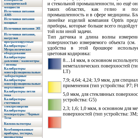
и стекольной промышленности, но ещё он
электрической
мощности
таких областях, как гелио и полу
Источники питания
промышленность и в сфере медицины. Бл
AMS
Источники питания
линейке изделий компания Optris пред
мощные
приборы, которые больше всего подойдут
Источники питания ЭП
той или иной задачи.
Источники питания,
Тип датчика и длина волны измерени
нагрузки
поверхностью измеряемого объекта (см. 
программируемые
Калибраторы /
удобства в этой брошюре использу
Метрологическое
цветовая кодировка:
оборудование
Калибраторы
8…14 мкм, в основном используетс
давления / манометры
/ помпы
неметаллических поверхностей (ти
Калибраторы
LT)
многофункциональные
лабораторные
7,9; 4,64; 4,24; 3,9 мкм, для специа
Калибраторы
многофункциональные
применения (тип устройства: P7; F
портативные
Калибраторы петли
5,0 мкм, для стеклянных поверхнос
тока
устройства: G5)
Калибраторы
счетчиков
электроэнергии
2,3; 1,6; 1,0 мкм, в основном для 
Калибраторы
поверхностей (тип устройства: 3M
температуры / Черные
Тела
Киловольтметры
Комбинированные
приборы, тестеры,
индикаторы