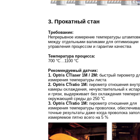
3. Прокатный стан
Требование:
Непрерывное измерение температуры штампов
между отдельными валиками для оптимизации
управления процессом и гарантии качества
Температура процесса:
700 °C…1100 °C
Рекомендуемый датчик:
1. Optris CTlaser 1M / 2M:
быстрый пирометр д
измерения температуры листа
2. Optris CTratio 1M:
пирометр отношения внут
камеры охлаждения, нечувствительный к испа
и грязи, выдерживает без охлаждения темпера
окружающей среды до 250 °C
3. Optris CTratio 1M:
пирометр отношения для
измерения температуры проволоки, обеспечива
точные результаты даже когда проволока запол
измеряемое пятно всего на 5 %