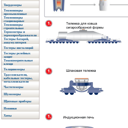
Твердомеры
Тепловизоры
промышленные
Тепловизоры
стационарные
Тепловизоры
строительные
Термометры и
термопреобразователи
Тестеры батарей,
аккумуляторов
Тестеры инсталяций
Тестеры релейных
защит
Токоизмерительные
клещи
Толщиномеры
Трассоискатели,
кабельные тестеры,
металлоискатели
Частотомеры
Шумомеры
Щитовые приборы
Новинки
Хиты