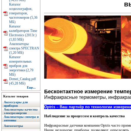
(14,63 МБ)
в
Каталог
осциллографов,
генераторов,
частотомеров (5,36
МБ)
Каталог
калибраторов Time
Electronics (2013г.)
(1,83 МБ)
Анализаторы
спектра SPECTRAN
(1,20 МБ)
Каталог
измерительных
прибров для
энергетики (2,79
МБ)
Demei_Catalog.pdf
(45,28 МБ)
Еще...
Бесконтактное измерение темпер
Каталог товаров
Инфракрасные термометры, инфракрас
Аксессуары для
приборов
Optris – Ваш партнёр по технологии измере
Анализаторы качества
электроэнергии
Наблюдение за процессом и контроль качества
Анализаторы спектра и
антенны
Инфракрасные датчики компании Optris часто приме
Анемометры
Наши недорогие приборы позволяют определять 