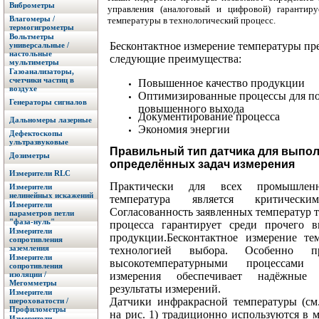
Виброметры
управления (аналоговый и цифровой) гарантир
Влагомеры /
температуры в технологический процесс.
термогигрометры
Вольтметры
Бесконтактное измерение температуры пр
универсальные /
настольные
следующие преимущества:
мультиметры
Газоанализаторы,
счетчики частиц в
Повышенное качество продукции
воздухе
Оптимизированные процессы для п
Генераторы сигналов
повышенного выхода
Документирование процесса
Дальномеры лазерные
Экономия энергии
Дефектоскопы
ультразвуковые
Правильный тип датчика для выпо
Дозиметры
определённых задач измерения
Измерители RLC
Практически для всех промышлен
Измерители
нелинейных искажений
температура является критически
Измерители
Согласованность заявленных температур 
параметров петли
"фаза-нуль"
процесса гарантирует среди прочего в
Измерители
продукции.Бесконтактное измерение те
сопротивления
заземления
технологией выбора. Особенно 
Измерители
высокотемпературными процессами
сопротивления
измерения обеспечивает надёжные
изоляции /
Мегомметры
результаты измерений.
Измерители
Датчики инфракрасной температуры (см
шероховатости /
Профилометры
на рис. 1) традиционно используются в 
Измерители