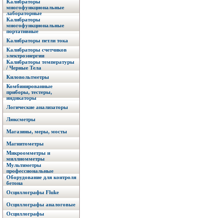
Калибраторы
многофункциональные
лабораторные
Калибраторы
многофункциональные
портативные
Калибраторы петли тока
Калибраторы счетчиков
электроэнергии
Калибраторы температуры
/ Черные Тела
Киловольтметры
Комбинированные
приборы, тестеры,
индикаторы
Логические анализаторы
Люксметры
Магазины, меры, мосты
Магнитометры
Микроомметры и
миллиомметры
Мультиметры
профессиональные
Оборудование для контроля
бетона
Осциллографы Fluke
Осциллографы аналоговые
Осциллографы