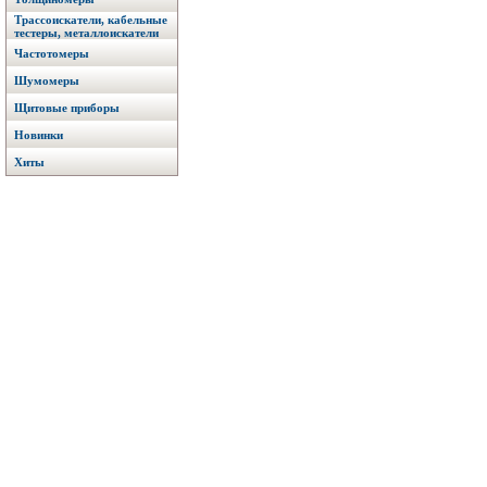
Трассоискатели, кабельные
тестеры, металлоискатели
Частотомеры
Шумомеры
Щитовые приборы
Новинки
Хиты