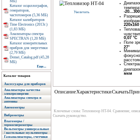
МБ)
Диапазо
Каталог осциллографов,
темпера
генераторов,
-20...300
Увеличить
частотомеров (5,36 МБ)
Разреше
Каталог калибраторов
изображ
Time Electronics (2013г.)
220х160
(1,83 МБ)
Теплова
Анализаторы спектра
чувстви
0,07 °C
SPECTRAN (1,20 МБ)
Поле зр
Каталог измерительных
27°
прибров для энергетики
Минима
(2,79 МБ)
фокусно
Demei_Catalog.pdf (45,28
расстоя
МБ)
Спектра
Еще...
диапазо
мкм
Каталог товаров
Аксессуары для приборов
Анализаторы качества
Описание
Характеристики
Скачать
Прин
электроэнергии
Анализаторы спектра и
антенны
Анемометры
Ключевые слова: Тепловизор HT-04. Сравнение, описан
Виброметры
Скачать руководство.
Влагомеры /
термогигрометры
Вольтметры универсальные
/ настольные мультиметры
Газоанализаторы, счетчики