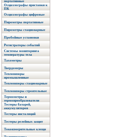
портативные
Осциллографы приставки к
ПК
Осциллографы цифровые
Пирометры портативные
Пирометры стационарные
Пробойные установки
Регистраторы событий
Системы мониторинга
температуры тела
Тахометры
Твердомеры
Тепловизоры
промышленные
Тепловизоры стационарные
Тепловизоры строительные
Термометры и
термопреобразователи
Тестеры батарей,
аккумуляторов
Тестеры инсталяций
Тестеры релейных защит
Токоизмерительные клещи
Толщиномеры