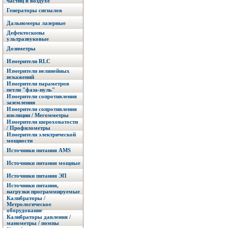
частиц в воздухе
Генераторы сигналов
Дальномеры лазерные
Дефектоскопы
ультразвуковые
Дозиметры
Измерители RLC
Измерители нелинейных
искажений
Измерители параметров
петли "фаза-нуль"
Измерители сопротивления
заземления
Измерители сопротивления
изоляции / Мегомметры
Измерители шероховатости
/ Профилометры
Измерители электрической
мощности
Источники питания AMS
Источники питания мощные
Источники питания ЭП
Источники питания,
нагрузки программируемые
Калибраторы /
Метрологическое
оборудование
Калибраторы давления /
манометры / помпы