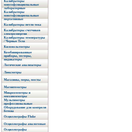
Калибраторы
многофункциональные
лабораторные
Калибраторы
многофункциональные
портативные
Калибраторы петли тока
Калибраторы счетчиков
электроэнергии
Калибраторы температуры
/ Черные Тела
Киловольтметры
Комбинированные
приборы, тестеры,
индикаторы
Логические анализаторы
Люксметры
Магазины, меры, мосты
Магнитометры
Микроомметры и
миллиомметры
Мультиметры
профессиональные
Оборудование для контроля
бетона
Осциллографы Fluke
Осциллографы аналоговые
Осциллографы