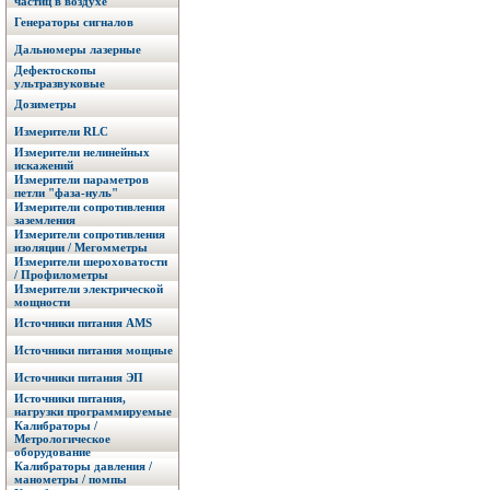
частиц в воздухе
Генераторы сигналов
Дальномеры лазерные
Дефектоскопы
ультразвуковые
Дозиметры
Измерители RLC
Измерители нелинейных
искажений
Измерители параметров
петли "фаза-нуль"
Измерители сопротивления
заземления
Измерители сопротивления
изоляции / Мегомметры
Измерители шероховатости
/ Профилометры
Измерители электрической
мощности
Источники питания AMS
Источники питания мощные
Источники питания ЭП
Источники питания,
нагрузки программируемые
Калибраторы /
Метрологическое
оборудование
Калибраторы давления /
манометры / помпы