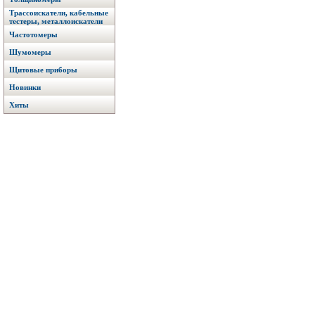
Трассоискатели, кабельные
тестеры, металлоискатели
Частотомеры
Шумомеры
Щитовые приборы
Новинки
Хиты