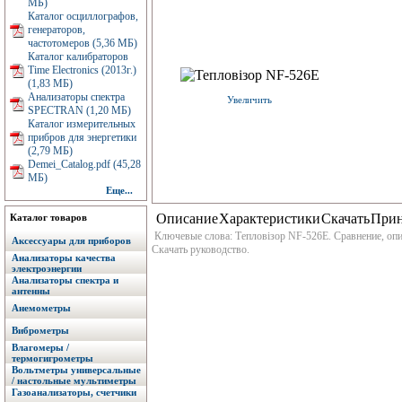
МБ)
Каталог осциллографов,
генераторов,
частотомеров (5,36 МБ)
Каталог калибраторов
Time Electronics (2013г.)
(1,83 МБ)
Анализаторы спектра
Увеличить
SPECTRAN (1,20 МБ)
Каталог измерительных
прибров для энергетики
(2,79 МБ)
Demei_Catalog.pdf (45,28
МБ)
Еще...
Описание
Характеристики
Скачать
Прин
Каталог товаров
Ключевые слова: Тепловізор NF-526E. Сравнение, опис
Аксессуары для приборов
Скачать руководство.
Анализаторы качества
электроэнергии
Анализаторы спектра и
антенны
Анемометры
Виброметры
Влагомеры /
термогигрометры
Вольтметры универсальные
/ настольные мультиметры
Газоанализаторы, счетчики