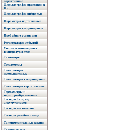
портативные
Осциллографы приставки к
ПК
Осциллографы цифровые
Пирометры портативные
Пирометры стационарные
Пробойные установки
Регистраторы событий
Системы мониторинга
температуры тела
Тахометры
Твердомеры
Тепловизоры
промышленные
Тепловизоры стационарные
Тепловизоры строительные
Термометры и
термопреобразователи
Тестеры батарей,
аккумуляторов
Тестеры инсталяций
Тестеры релейных защит
Токоизмерительные клещи
Толщиномеры