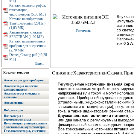
МБ)
Каталог осциллографов,
генераторов,
частотомеров (5,36 МБ)
Двухкан
Каталог калибраторов
импульс
Time Electronics (2013г.)
источник
(1,83 МБ)
со свето
Увеличить
Анализаторы спектра
индикаци
SPECTRAN (1,20 МБ)
Напряже
Каталог измерительных
ток
0-5 А
.
прибров для энергетики
(2,79 МБ)
Demei_Catalog.pdf (45,28
МБ)
Еще...
Описание
Характеристики
Скачать
Прин
Каталог товаров
Аксессуары для приборов
Регулируемые
источники питания сер
Анализаторы качества
радиотехнических устройств регулируе
электроэнергии
напряжением или током и могут использ
Анализаторы спектра и
антенны
условиях. Приборы оборудованы индикат
(стрелочными, жидкокристаллическими 
Анемометры
зависимости от модификации), регулятор
Виброметры
тока, а также индикаторами режима стаб
Двухканальные источники питания
, 
Влагомеры /
термогигрометры
или два канала с регулируемым выходом
Вольтметры универсальные
фиксированный канал с выходным напря
/ настольные мультиметры
Все трехканальные источники питания и
Газоанализаторы, счетчики
канал с выходным напряжением 5 В ±2,