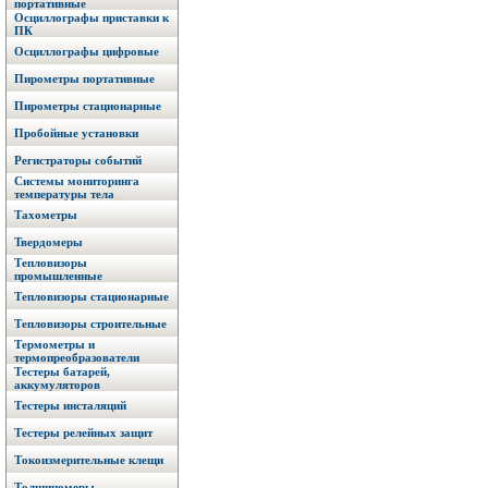
портативные
Осциллографы приставки к
ПК
Осциллографы цифровые
Пирометры портативные
Пирометры стационарные
Пробойные установки
Регистраторы событий
Системы мониторинга
температуры тела
Тахометры
Твердомеры
Тепловизоры
промышленные
Тепловизоры стационарные
Тепловизоры строительные
Термометры и
термопреобразователи
Тестеры батарей,
аккумуляторов
Тестеры инсталяций
Тестеры релейных защит
Токоизмерительные клещи
Толщиномеры