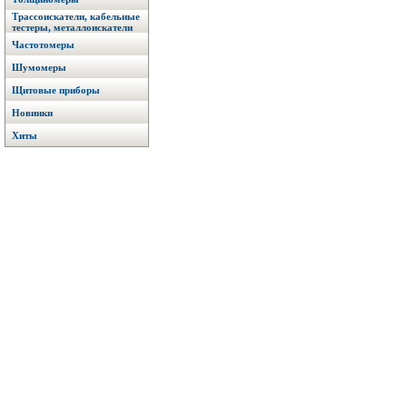
Трассоискатели, кабельные
тестеры, металлоискатели
Частотомеры
Шумомеры
Щитовые приборы
Новинки
Хиты