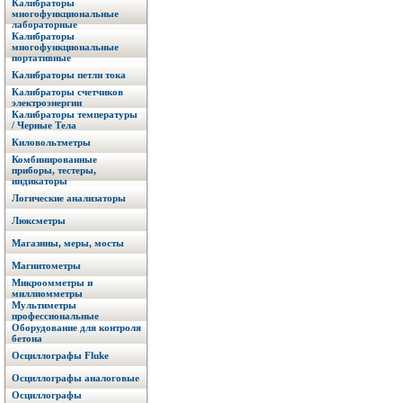
Калибраторы
многофункциональные
лабораторные
Калибраторы
многофункциональные
портативные
Калибраторы петли тока
Калибраторы счетчиков
электроэнергии
Калибраторы температуры
/ Черные Тела
Киловольтметры
Комбинированные
приборы, тестеры,
индикаторы
Логические анализаторы
Люксметры
Магазины, меры, мосты
Магнитометры
Микроомметры и
миллиомметры
Мультиметры
профессиональные
Оборудование для контроля
бетона
Осциллографы Fluke
Осциллографы аналоговые
Осциллографы