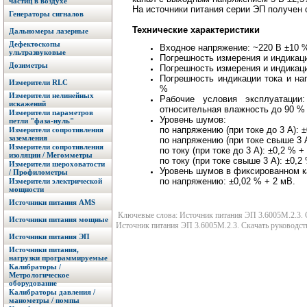
частиц в воздухе
На источники питания серии ЭП получен
Генераторы сигналов
Технические характеристики
Дальномеры лазерные
Дефектоскопы
Входное напряжение: ~220 В ±10 %
ультразвуковые
Погрешность измерения и индикац
Дозиметры
Погрешность измерения и индикаци
Погрешность индикации тока и на
Измерители RLC
%
Измерители нелинейных
Рабочие условия эксплуатаци
искажений
относительная влажность до 90 %
Измерители параметров
Уровень шумов:
петли "фаза-нуль"
по напряжению (при токе до 3 А): 
Измерители сопротивления
заземления
по напряжению (при токе свыше 3 А
Измерители сопротивления
по току (при токе до 3 А): ±0,2 % +
изоляции / Мегомметры
по току (при токе cвыше 3 А): ±0,2
Измерители шероховатости
Уровень шумов в фиксированном ка
/ Профилометры
по напряжению: ±0,02 % + 2 мВ.
Измерители электрической
мощности
Источники питания AMS
Ключевые слова: Источник питания ЭП 3.6005M.2.3. С
Источники питания мощные
Источник питания ЭП 3.6005M.2.3. Скачать руководст
Источники питания ЭП
Источники питания,
нагрузки программируемые
Калибраторы /
Метрологическое
оборудование
Калибраторы давления /
манометры / помпы