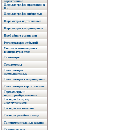
портативные
Осциллографы приставки к
ПК
Осциллографы цифровые
Пирометры портативные
Пирометры стационарные
Пробойные установки
Регистраторы событий
Системы мониторинга
температуры тела
Тахометры
Твердомеры
Тепловизоры
промышленные
Тепловизоры стационарные
Тепловизоры строительные
Термометры и
термопреобразователи
Тестеры батарей,
аккумуляторов
Тестеры инсталяций
Тестеры релейных защит
Токоизмерительные клещи
Толщиномеры