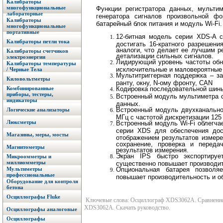
Калибраторы
многофункциональные
Функции регистратора данных, мультим
лабораторные
генератора сигналов произвольной ф
Калибраторы
батарейный блок питания и модуль Wi-Fi.
многофункциональные
портативные
12-битная модель серии XDS-A 
Калибраторы петли тока
достигать 16-кратного разрешен
аналоги, что делает ее лучшим 
Калибраторы счетчиков
детализации сильных сигналов.
электроэнергии
Лидирующий уровень частоты обн
Калибраторы температуры
исключительные и маловероятные
/ Черные Тела
Мультитриггерная поддержка – за
Киловольтметры
ранту, окну, N-ому фронту, CAN
Комбинированные
Кодировка последовательной шины
приборы, тестеры,
Встроенный модуль мультиметра с
индикаторы
данных.
Встроенный модуль двухканально
Логические анализаторы
МГц с частотой дискретизации 125 
Люксметры
Встроенный модуль Wi-Fi облегча
серии XDS для обеспечения дос
Магазины, меры, мосты
отображением результатов измер
сохранение, проверка и переда
Магнитометры
результатов измерения.
Экран IPS быстро экспортируе
Микроомметры и
миллиомметры
существенно повышает производит
Мультиметры
Опциональная батарея позволя
профессиональные
повышает производительность и об
Оборудование для контроля
бетона
Осциллографы Fluke
Ключевые слова: Осциллограф XDS3062A. Сравнение, 
XDS3062A. Скачать руководство.
Осциллографы аналоговые
Осциллографы