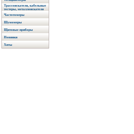
Трассоискатели, кабельные
тестеры, металлоискатели
Частотомеры
Шумомеры
Щитовые приборы
Новинки
Хиты