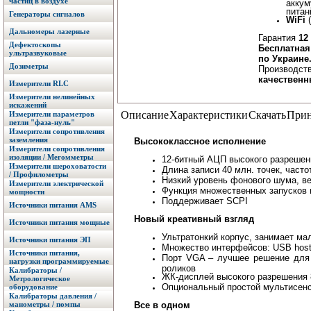
частиц в воздухе
аккум
питан
Генераторы сигналов
WiFi
(
Дальномеры лазерные
Гарантия
12
Дефектоскопы
Бесплатная
ультразвуковые
по Украине
Дозиметры
Производст
качествен
Измерители RLC
Измерители нелинейных
искажений
Описание
Характеристики
Скачать
Прин
Измерители параметров
петли "фаза-нуль"
Измерители сопротивления
заземления
Высококлассное исполнение
Измерители сопротивления
изоляции / Мегомметры
12-битный АЦП высокого разрешен
Измерители шероховатости
Длина записи 40 млн. точек, часто
/ Профилометры
Низкий уровень фонового шума, в
Измерители электрической
Функция множественных запусков 
мощности
Поддерживает SCPI
Источники питания AMS
Новый креативный взгляд
Источники питания мощные
Ультратонкий корпус, занимает ма
Источники питания ЭП
Множество интерфейсов: USB host
Источники питания,
Порт VGA – лучшее решение для 
нагрузки программируемые
роликов
Калибраторы /
ЖК-дисплей высокого разрешения 8
Метрологическое
Опциональный простой мультисен
оборудование
Калибраторы давления /
манометры / помпы
Все в одном