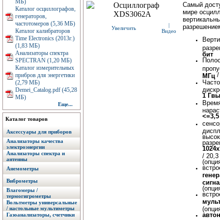
МБ)
Самый дост
Каталог осциллографов,
мире осцил
генераторов,
вертикальн
частотомеров (5,36 МБ)
|
разрешением
Увеличить
Каталог калибраторов
Видео
Time Electronics (2013г.)
Верти
(1,83 МБ)
разр
Анализаторы спектра
бит
Поло
SPECTRAN (1,20 МБ)
Каталог измерительных
проп
прибров для энергетики
МГц
Часто
(2,79 МБ)
дискр
Demei_Catalog.pdf (45,28
1 Гвы
МБ)
Врем
Еще...
нарас
<=3,5
Каталог товаров
сенс
дисп
Аксессуары для приборов
высок
Анализаторы качества
разре
электроэнергии
1024x
Анализаторы спектра и
/ 20,3
антенны
(опци
встро
Анемометры
генер
Виброметры
сигн
(опци
Влагомеры /
встро
термогигрометры
муль
Вольтметры универсальные
/ настольные мультиметры
(опци
авто
Газоанализаторы, счетчики